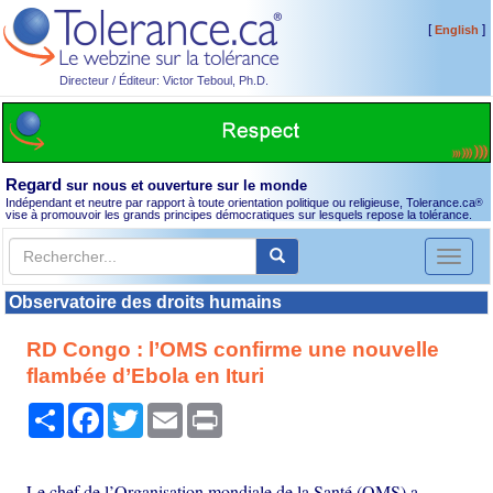
[
]
English
Directeur / Éditeur: Victor Teboul, Ph.D.
Regard
sur nous et ouverture sur le monde
Indépendant et neutre par rapport à toute orientation politique ou religieuse, Tolerance.ca
®
vise à promouvoir les grands principes démocratiques sur lesquels repose la tolérance.
Toggl
naviga
Observatoire des droits humains
RD Congo : l’OMS confirme une nouvelle
flambée d’Ebola en Ituri
Partager
Facebook
Twitter
Email
Print
Le chef de l’Organisation mondiale de la Santé (OMS) a