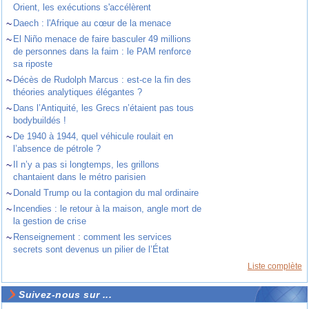
Orient, les exécutions s'accélèrent
~
Daech : l'Afrique au cœur de la menace
~
El Niño menace de faire basculer 49 millions
de personnes dans la faim : le PAM renforce
sa riposte
~
Décès de Rudolph Marcus : est-ce la fin des
théories analytiques élégantes ?
~
Dans l’Antiquité, les Grecs n’étaient pas tous
bodybuildés !
~
De 1940 à 1944, quel véhicule roulait en
l’absence de pétrole ?
~
Il n’y a pas si longtemps, les grillons
chantaient dans le métro parisien
~
Donald Trump ou la contagion du mal ordinaire
~
Incendies : le retour à la maison, angle mort de
la gestion de crise
~
Renseignement : comment les services
secrets sont devenus un pilier de l’État
Liste complète
Suivez-nous sur ...