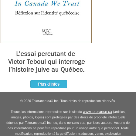
© 2026 Tolerance.ca
Inc. Tous droits de reproduction réservés.
®
www.tolerance.ca
Toutes les informations reproduites sur le site de
(articles,
images, photos, logos) sont protégées par des droits de propriété intellectuelle
détenus par Tolerance.ca
Inc. ou, dans certains cas, par leurs auteurs. Aucune de
®
ces informations ne peut être reproduite pour un usage autre que personnel. Toute
modification, reproduction à large diffusion, traduction, vente, exploitation