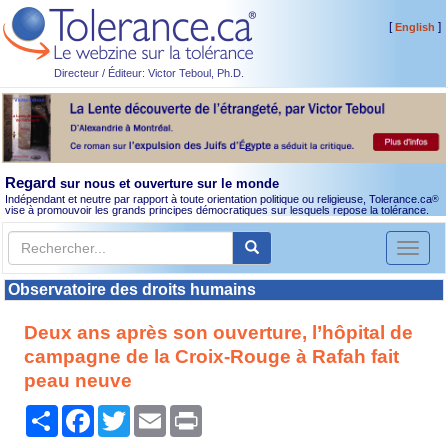
[
]
English
Directeur / Éditeur: Victor Teboul, Ph.D.
Regard
sur nous et ouverture sur le monde
Indépendant et neutre par rapport à toute orientation politique ou religieuse, Tolerance.ca
®
vise à promouvoir les grands principes démocratiques sur lesquels repose la tolérance.
Toggl
naviga
Observatoire des droits humains
Deux ans après son ouverture, l’hôpital de
campagne de la Croix-Rouge à Rafah fait
peau neuve
Partager
Facebook
Twitter
Email
Print