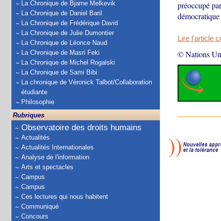
La Chronique de Bjarne Melkevik
préoccupé par 
La Chronique de Daniel Baril
démocratique
La Chronique de Frédérique David
La Chronique de Julie Dumontier
Lire l'article 
La Chronique de Léonce Naud
La Chronique de Masri Feki
© Nations Un
La Chronique de Michel Rogalski
La Chronique de Sami Bibi
La chronique de Véronick Talbot/Collaboration
étudiante
Philosophie
Rubriques
Observatoire des droits humains
Actualités
Actualités Internationales
Analyse de l'information
Arts et spectacles
Campus
Campus
Ces lectures qui nous habitent
Communiqué
Concours