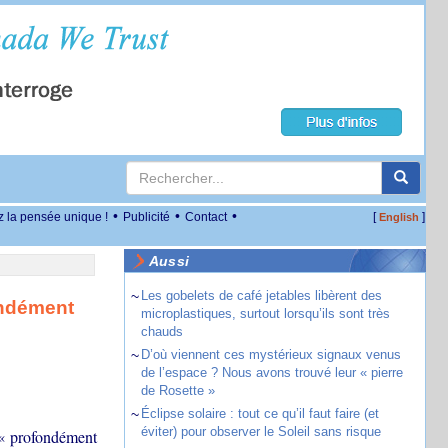
•
•
•
z la pensée unique !
Publicité
Contact
[
]
English
Aussi
~
Les gobelets de café jetables libèrent des
ondément
microplastiques, surtout lorsqu’ils sont très
chauds
~
D’où viennent ces mystérieux signaux venus
de l’espace ? Nous avons trouvé leur « pierre
de Rosette »
~
Éclipse solaire : tout ce qu’il faut faire (et
éviter) pour observer le Soleil sans risque
i « profondément