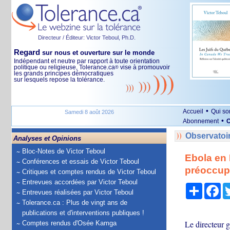
Directeur / Éditeur: Victor Teboul, Ph.D.
Regard
sur nous et ouverture sur le monde
Indépendant et neutre par rapport à toute orientation
politique ou religieuse, Tolerance.ca
vise à promouvoir
®
les grands principes démocratiques
sur lesquels repose la tolérance.
•
Accueil
Qui s
Samedi 8 août 2026
•
Abonnement
O
Observatoi
Analyses et Opinions
Bloc-Notes de Victor Teboul
Ebola en 
Conférences et essais de Victor Teboul
préoccupé
Critiques et comptes rendus de Victor Teboul
Entrevues accordées par Victor Teboul
Partage
Fa
Entrevues réalisées par Victor Teboul
Tolerance.ca : Plus de vingt ans de
publications et d'interventions publiques !
Le directeur 
Comptes rendus d'Osée Kamga