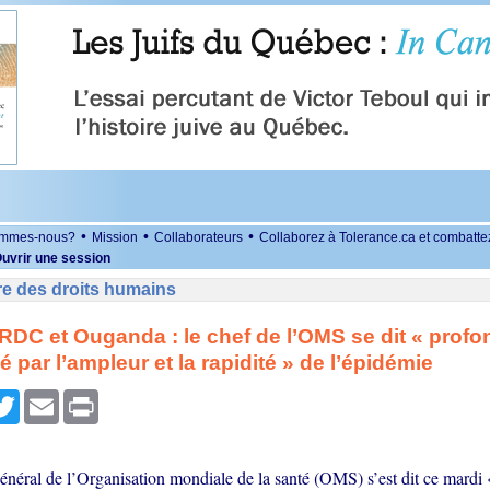
•
•
•
ommes-nous?
Mission
Collaborateurs
Collaborez à Tolerance.ca et combatte
uvrir une session
re des droits humains
RDC et Ouganda : le chef de l’OMS se dit « prof
 par l’ampleur et la rapidité » de l’épidémie
r
cebook
Twitter
Email
Print
général de l’Organisation mondiale de la santé (OMS) s’est dit ce mard