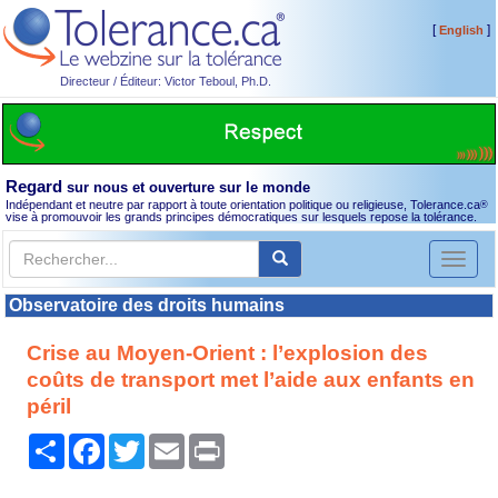
[
]
English
Directeur / Éditeur: Victor Teboul, Ph.D.
Regard
sur nous et ouverture sur le monde
Indépendant et neutre par rapport à toute orientation politique ou religieuse, Tolerance.ca
®
vise à promouvoir les grands principes démocratiques sur lesquels repose la tolérance.
Toggl
naviga
Observatoire des droits humains
Crise au Moyen-Orient : l’explosion des
coûts de transport met l’aide aux enfants en
péril
Partager
Facebook
Twitter
Email
Print