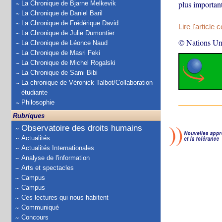
plus importan
La Chronique de Bjarne Melkevik
La Chronique de Daniel Baril
La Chronique de Frédérique David
Lire l'article 
La Chronique de Julie Dumontier
© Nations Un
La Chronique de Léonce Naud
La Chronique de Masri Feki
La Chronique de Michel Rogalski
La Chronique de Sami Bibi
La chronique de Véronick Talbot/Collaboration
étudiante
Philosophie
Rubriques
Observatoire des droits humains
Actualités
Actualités Internationales
Analyse de l'information
Arts et spectacles
Campus
Campus
Ces lectures qui nous habitent
Communiqué
Concours