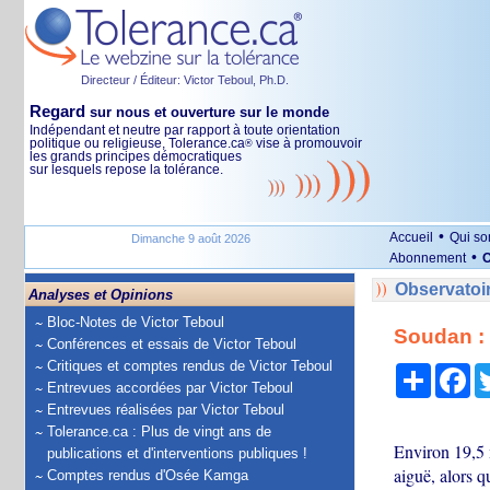
Directeur / Éditeur: Victor Teboul, Ph.D.
Regard
sur nous et ouverture sur le monde
Indépendant et neutre par rapport à toute orientation
politique ou religieuse, Tolerance.ca
vise à promouvoir
®
les grands principes démocratiques
sur lesquels repose la tolérance.
•
Accueil
Qui s
Dimanche 9 août 2026
•
Abonnement
O
Observatoi
Analyses et Opinions
Bloc-Notes de Victor Teboul
Soudan : 
Conférences et essais de Victor Teboul
Critiques et comptes rendus de Victor Teboul
Partage
Fa
Entrevues accordées par Victor Teboul
Entrevues réalisées par Victor Teboul
Tolerance.ca : Plus de vingt ans de
Environ 19,5 
publications et d'interventions publiques !
aiguë, alors q
Comptes rendus d'Osée Kamga