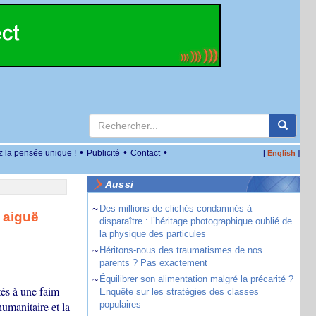
•
•
•
z la pensée unique !
Publicité
Contact
[
]
English
Aussi
~
Des millions de clichés condamnés à
 aiguë
disparaître : l’héritage photographique oublié de
la physique des particules
~
Héritons-nous des traumatismes de nos
parents ? Pas exactement
~
Équilibrer son alimentation malgré la précarité ?
tés à une faim
Enquête sur les stratégies des classes
humanitaire et la
populaires