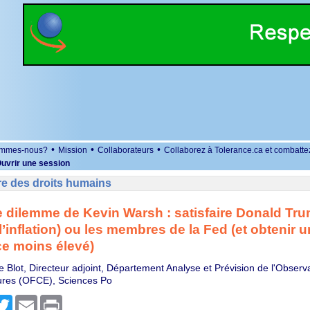
•
•
•
ommes-nous?
Mission
Collaborateurs
Collaborez à Tolerance.ca et combatte
uvrir une session
re des droits humains
 dilemme de Kevin Warsh : satisfaire Donald Tru
l’inflation) ou les membres de la Fed (et obtenir 
e moins élevé)
e Blot, Directeur adjoint, Département Analyse et Prévision de l'Observ
ures (OFCE), Sciences Po
r
cebook
Twitter
Email
Print