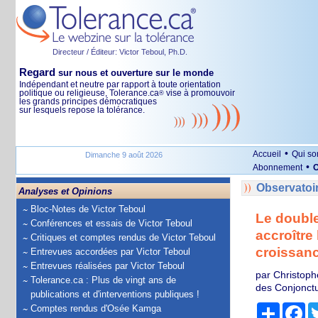
Directeur / Éditeur: Victor Teboul, Ph.D.
Regard
sur nous et ouverture sur le monde
Indépendant et neutre par rapport à toute orientation
politique ou religieuse, Tolerance.ca
vise à promouvoir
®
les grands principes démocratiques
sur lesquels repose la tolérance.
•
Accueil
Qui s
Dimanche 9 août 2026
•
Abonnement
O
Observatoi
Analyses et Opinions
Bloc-Notes de Victor Teboul
Le double
Conférences et essais de Victor Teboul
accroître 
Critiques et comptes rendus de Victor Teboul
croissanc
Entrevues accordées par Victor Teboul
Entrevues réalisées par Victor Teboul
par Christoph
Tolerance.ca : Plus de vingt ans de
des Conjonct
publications et d'interventions publiques !
Partage
Fa
Comptes rendus d'Osée Kamga