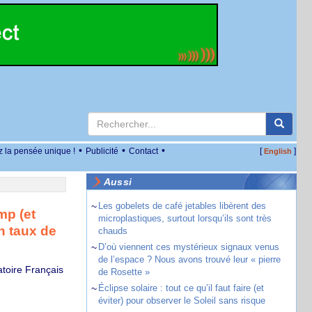
•
•
•
z la pensée unique !
Publicité
Contact
[
]
English
Aussi
~
Les gobelets de café jetables libèrent des
mp (et
microplastiques, surtout lorsqu’ils sont très
un taux de
chauds
~
D’où viennent ces mystérieux signaux venus
de l’espace ? Nous avons trouvé leur « pierre
atoire Français
de Rosette »
~
Éclipse solaire : tout ce qu’il faut faire (et
éviter) pour observer le Soleil sans risque