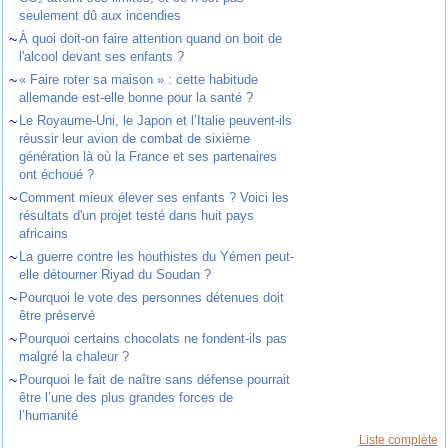
seulement dû aux incendies
~
À quoi doit-on faire attention quand on boit de
l'alcool devant ses enfants ?
~
« Faire roter sa maison » : cette habitude
allemande est-elle bonne pour la santé ?
~
Le Royaume-Uni, le Japon et l’Italie peuvent-ils
réussir leur avion de combat de sixième
génération là où la France et ses partenaires
ont échoué ?
~
Comment mieux élever ses enfants ? Voici les
résultats d'un projet testé dans huit pays
africains
~
La guerre contre les houthistes du Yémen peut-
elle détourner Riyad du Soudan ?
~
Pourquoi le vote des personnes détenues doit
être préservé
~
Pourquoi certains chocolats ne fondent-ils pas
malgré la chaleur ?
~
Pourquoi le fait de naître sans défense pourrait
être l’une des plus grandes forces de
l’humanité
Liste complète