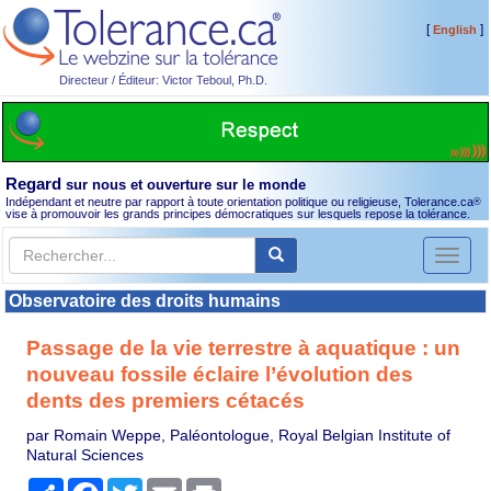
[
]
English
Directeur / Éditeur: Victor Teboul, Ph.D.
Regard
sur nous et ouverture sur le monde
Indépendant et neutre par rapport à toute orientation politique ou religieuse, Tolerance.ca
®
vise à promouvoir les grands principes démocratiques sur lesquels repose la tolérance.
Toggl
naviga
Observatoire des droits humains
Passage de la vie terrestre à aquatique : un
nouveau fossile éclaire l’évolution des
dents des premiers cétacés
par Romain Weppe, Paléontologue, Royal Belgian Institute of
Natural Sciences
Partager
Facebook
Twitter
Email
Print