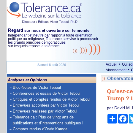
Directeur / Éditeur: Victor Teboul, Ph.D.
Regard
sur nous et ouverture sur le monde
Indépendant et neutre par rapport à toute orientation
politique ou religieuse, Tolerance.ca
vise à promouvoir
®
les grands principes démocratiques
sur lesquels repose la tolérance.
•
Accueil
Qui s
Samedi 8 août 2026
•
Abonnement
O
Observatoi
Analyses et Opinions
Bloc-Notes de Victor Teboul
Qu’est-ce
Conférences et essais de Victor Teboul
Trump ? L
Critiques et comptes rendus de Victor Teboul
Entrevues accordées par Victor Teboul
par David M. 
Entrevues réalisées par Victor Teboul
Partage
Fa
Tolerance.ca : Plus de vingt ans de
publications et d'interventions publiques !
Comptes rendus d'Osée Kamga