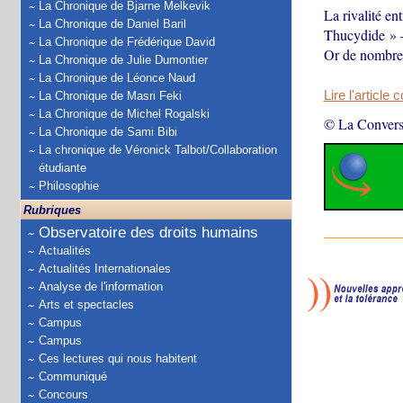
La Chronique de Bjarne Melkevik
La rivalité en
La Chronique de Daniel Baril
Thucydide » —
La Chronique de Frédérique David
Or de nombreux
La Chronique de Julie Dumontier
La Chronique de Léonce Naud
Lire l'article 
La Chronique de Masri Feki
La Chronique de Michel Rogalski
© La Convers
La Chronique de Sami Bibi
La chronique de Véronick Talbot/Collaboration
étudiante
Philosophie
Rubriques
Observatoire des droits humains
Actualités
Actualités Internationales
Analyse de l'information
Arts et spectacles
Campus
Campus
Ces lectures qui nous habitent
Communiqué
Concours