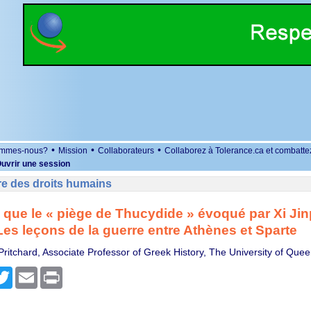
•
•
•
ommes-nous?
Mission
Collaborateurs
Collaborez à Tolerance.ca et combatte
uvrir une session
re des droits humains
 que le « piège de Thucydide » évoqué par Xi Jin
es leçons de la guerre entre Athènes et Sparte
Pritchard, Associate Professor of Greek History, The University of Que
r
cebook
Twitter
Email
Print