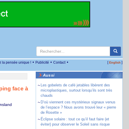
•
•
•
z la pensée unique !
Publicité
Contact
[
]
English
Aussi
~
Les gobelets de café jetables libèrent des
ping face à
microplastiques, surtout lorsqu’ils sont très
chauds
~
D’où viennent ces mystérieux signaux venus
ensland
de l’espace ? Nous avons trouvé leur « pierre
de Rosette »
~
Éclipse solaire : tout ce qu’il faut faire (et
éviter) pour observer le Soleil sans risque