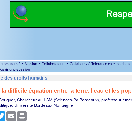
•
•
•
ommes-nous?
Mission
Collaborateurs
Collaborez à Tolerance.ca et combatte
uvrir une session
re des droits humains
la difficile équation entre la terre, l’eau et les po
 Bouquet, Chercheur au LAM (Sciences-Po Bordeaux), professeur émér
litique, Université Bordeaux Montaigne
r
cebook
Twitter
Email
Print