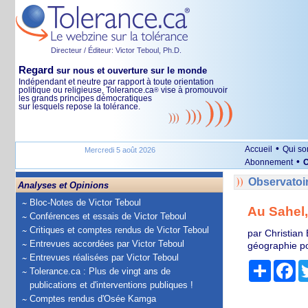
Directeur / Éditeur: Victor Teboul, Ph.D.
Regard
sur nous et ouverture sur le monde
Indépendant et neutre par rapport à toute orientation
politique ou religieuse, Tolerance.ca
vise à promouvoir
®
les grands principes démocratiques
sur lesquels repose la tolérance.
•
Accueil
Qui s
Mercredi 5 août 2026
•
Abonnement
O
Observatoi
Analyses et Opinions
Bloc-Notes de Victor Teboul
Au Sahel, 
Conférences et essais de Victor Teboul
Critiques et comptes rendus de Victor Teboul
par Christian
Entrevues accordées par Victor Teboul
géographie po
Entrevues réalisées par Victor Teboul
Partage
Fa
Tolerance.ca : Plus de vingt ans de
publications et d'interventions publiques !
Comptes rendus d'Osée Kamga