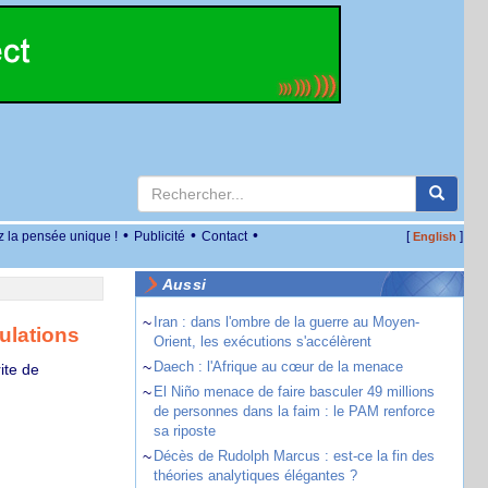
•
•
•
z la pensée unique !
Publicité
Contact
[
]
English
Aussi
~
Iran : dans l'ombre de la guerre au Moyen-
pulations
Orient, les exécutions s'accélèrent
~
Daech : l'Afrique au cœur de la menace
ite de
~
El Niño menace de faire basculer 49 millions
de personnes dans la faim : le PAM renforce
sa riposte
~
Décès de Rudolph Marcus : est-ce la fin des
théories analytiques élégantes ?