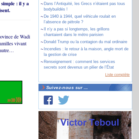
simple : il y a
~
Dans l’Antiquité, les Grecs n’étaient pas tous
sent.
bodybuildés !
~
De 1940 à 1944, quel véhicule roulait en
l’absence de pétrole ?
~
Il n’y a pas si longtemps, les grillons
chantaient dans le métro parisien
province de Wadi
~
Donald Trump ou la contagion du mal ordinaire
familles vivant
~
Incendies : le retour à la maison, angle mort de
’autre…
la gestion de crise
~
Renseignement : comment les services
secrets sont devenus un pilier de l’État
Liste complète
Suivez-nous sur ...