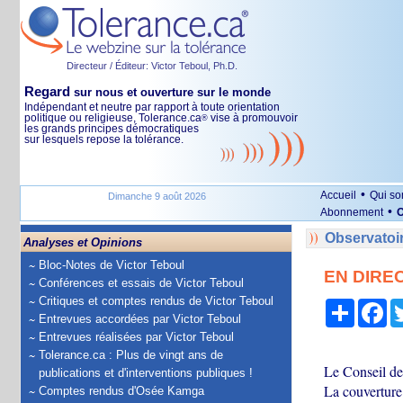
Directeur / Éditeur: Victor Teboul, Ph.D.
Regard
sur nous et ouverture sur le monde
Indépendant et neutre par rapport à toute orientation
politique ou religieuse, Tolerance.ca
vise à promouvoir
®
les grands principes démocratiques
sur lesquels repose la tolérance.
•
Accueil
Qui s
Dimanche 9 août 2026
•
Abonnement
O
Observatoi
Analyses et Opinions
Bloc-Notes de Victor Teboul
EN DIRECT
Conférences et essais de Victor Teboul
Critiques et comptes rendus de Victor Teboul
Partage
Fa
Entrevues accordées par Victor Teboul
Entrevues réalisées par Victor Teboul
Tolerance.ca : Plus de vingt ans de
Le Conseil de 
publications et d'interventions publiques !
La couverture 
Comptes rendus d'Osée Kamga