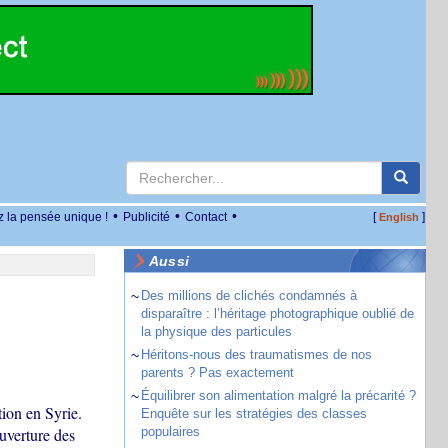
•
•
•
z la pensée unique !
Publicité
Contact
[
]
English
Aussi
~
Des millions de clichés condamnés à
disparaître : l’héritage photographique oublié de
la physique des particules
~
Héritons-nous des traumatismes de nos
parents ? Pas exactement
~
Équilibrer son alimentation malgré la précarité ?
tion en Syrie.
Enquête sur les stratégies des classes
ouverture des
populaires