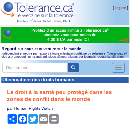
[
]
English
Directeur / Éditeur: Victor Teboul, Ph.D.
Regard
sur nous et ouverture sur le monde
Indépendant et neutre par rapport à toute orientation politique ou religieuse, Tolerance.ca
®
vise à promouvoir les grands principes démocratiques sur lesquels repose la tolérance.
Toggl
naviga
Observatoire des droits humains
Le droit à la santé peu protégé dans les
zones de conflit dans le monde
par Human Rights Watch
Partager
Facebook
Twitter
Email
Print