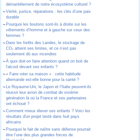
démantèlement de notre écosystème culturel ?
~
Vérité, justice, réparations : les clés d’une paix
durable
~
Pourquoi les boutons sont-ils à droite sur les
vêtements d’homme et à gauche sur ceux des
femmes ?
~
Dans les forêts des Landes, le stockage de
CO₂ atteint ses limites, et ce n’est pas
seulement dû aux incendies
~
À quoi doit-on faire attention quand on boit de
l'alcool devant ses enfants ?
~
« Faire roter sa maison » : cette habitude
allemande est-elle bonne pour la santé ?
~
Le Royaume-Uni, le Japon et l’Italie peuvent-ils
réussir leur avion de combat de sixième
génération là où la France et ses partenaires
ont échoué ?
~
Comment mieux élever ses enfants ? Voici les
résultats d'un projet testé dans huit pays
africains
~
Pourquoi le fait de naître sans défense pourrait
être l’une des plus grandes forces de