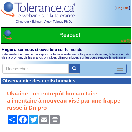
[
]
English
Directeur / Éditeur: Victor Teboul, Ph.D.
Regard
sur nous et ouverture sur le monde
Indépendant et neutre par rapport à toute orientation politique ou religieuse, Tolerance.ca
®
vise à promouvoir les grands principes démocratiques sur lesquels repose la tolérance.
Toggl
naviga
Observatoire des droits humains
Ukraine : un entrepôt humanitaire
alimentaire à nouveau visé par une frappe
russe à Dnipro
Partager
Facebook
Twitter
Email
Print