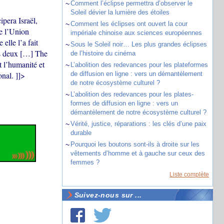
~
Comment l’éclipse permettra d’observer le
Soleil dévier la lumière des étoiles
pera Israël,
~
Comment les éclipses ont ouvert la cour
ue l’Union
impériale chinoise aux sciences européennes
lle l’a fait
~
Sous le Soleil noir… Les plus grandes éclipses
ds deux […] The
de l’histoire du cinéma
t l’humanité et
~
L’abolition des redevances pour les plateformes
nal. ]]>
de diffusion en ligne : vers un démantèlement
de notre écosystème culturel ?
~
L’abolition des redevances pour les plates-
formes de diffusion en ligne : vers un
démantèlement de notre écosystème culturel ?
~
Vérité, justice, réparations : les clés d’une paix
durable
~
Pourquoi les boutons sont-ils à droite sur les
vêtements d’homme et à gauche sur ceux des
femmes ?
Liste complète
Suivez-nous sur ...