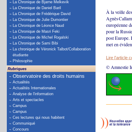
La Chronique de Bjarne Melkevik
La Chronique de Daniel Baril
À la veille de
La Chronique de Frédérique David
Agnès Callamar
La Chronique de Julie Dumontier
européenne de 
La Chronique de Léonce Naud
pour la Russie
La Chronique de Masri Feki
post Europe. L
La Chronique de Michel Rogalski
La Chronique de Sami Bibi
met en éviden
La chronique de Véronick Talbot/Collaboration
étudiante
Lire l'article 
Philosophie
© Amnestie In
Rubriques
Observatoire des droits humains
Actualités
Actualités Internationales
Analyse de l'information
Arts et spectacles
Campus
Campus
Ces lectures qui nous habitent
Communiqué
Concours