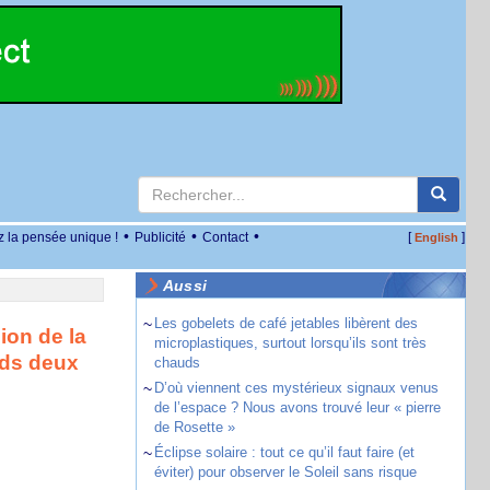
•
•
•
z la pensée unique !
Publicité
Contact
[
]
English
Aussi
~
Les gobelets de café jetables libèrent des
ion de la
microplastiques, surtout lorsqu’ils sont très
ids deux
chauds
~
D’où viennent ces mystérieux signaux venus
de l’espace ? Nous avons trouvé leur « pierre
de Rosette »
~
Éclipse solaire : tout ce qu’il faut faire (et
éviter) pour observer le Soleil sans risque