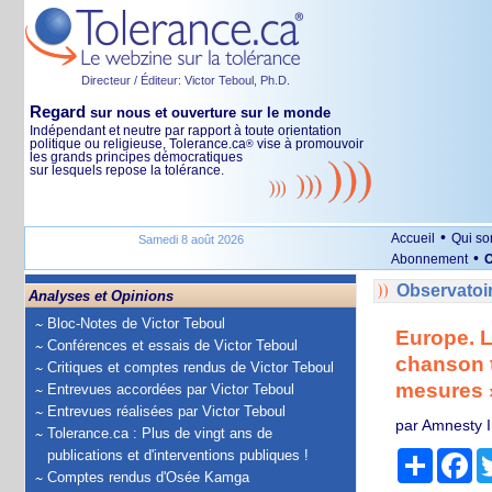
Directeur / Éditeur: Victor Teboul, Ph.D.
Regard
sur nous et ouverture sur le monde
Indépendant et neutre par rapport à toute orientation
politique ou religieuse, Tolerance.ca
vise à promouvoir
®
les grands principes démocratiques
sur lesquels repose la tolérance.
•
Accueil
Qui s
Samedi 8 août 2026
•
Abonnement
O
Observatoi
Analyses et Opinions
Bloc-Notes de Victor Teboul
Europe. L
Conférences et essais de Victor Teboul
chanson t
Critiques et comptes rendus de Victor Teboul
mesures 
Entrevues accordées par Victor Teboul
Entrevues réalisées par Victor Teboul
par Amnesty I
Tolerance.ca : Plus de vingt ans de
publications et d'interventions publiques !
Partage
Fa
Comptes rendus d'Osée Kamga