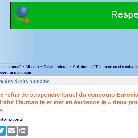
•
•
•
ommes-nous?
Mission
Collaborateurs
Collaborez à Tolerance.ca et combatte
uvrir une session
re des droits humains
e refus de suspendre Israël du concours Eurovis
rahit l’humanité et met en évidence le « deux po
»
nternational
r
cebook
Twitter
Email
Print