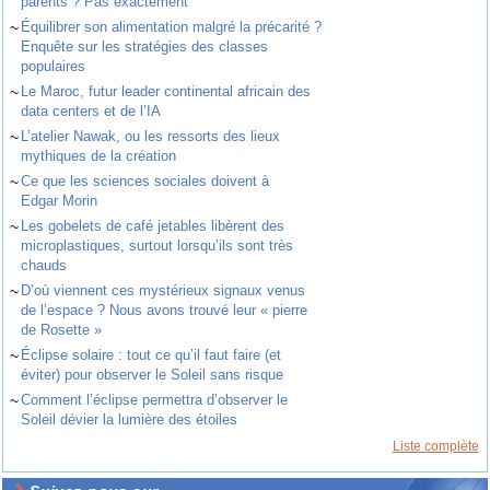
parents ? Pas exactement
~
Équilibrer son alimentation malgré la précarité ?
Enquête sur les stratégies des classes
populaires
~
Le Maroc, futur leader continental africain des
data centers et de l’IA
~
L’atelier Nawak, ou les ressorts des lieux
mythiques de la création
~
Ce que les sciences sociales doivent à
Edgar Morin
~
Les gobelets de café jetables libèrent des
microplastiques, surtout lorsqu’ils sont très
chauds
~
D’où viennent ces mystérieux signaux venus
de l’espace ? Nous avons trouvé leur « pierre
de Rosette »
~
Éclipse solaire : tout ce qu’il faut faire (et
éviter) pour observer le Soleil sans risque
~
Comment l’éclipse permettra d’observer le
Soleil dévier la lumière des étoiles
Liste complète