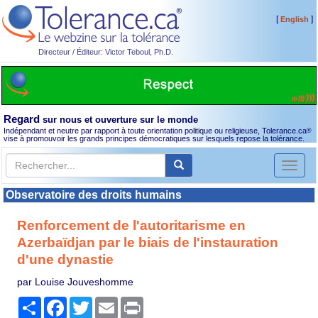
[
]
English
Directeur / Éditeur: Victor Teboul, Ph.D.
Regard
sur nous et ouverture sur le monde
Indépendant et neutre par rapport à toute orientation politique ou religieuse, Tolerance.ca
®
vise à promouvoir les grands principes démocratiques sur lesquels repose la tolérance.
Toggl
naviga
Observatoire des droits humains
Renforcement de l'autoritarisme en
Azerbaïdjan par le biais de l'instauration
d'une dynastie
par Louise Jouveshomme
Partager
Facebook
Twitter
Email
Print