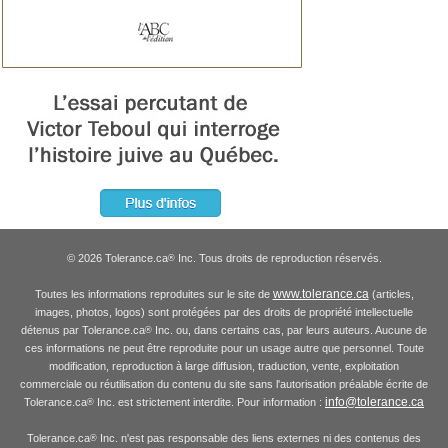
© 2026 Tolerance.ca
Inc. Tous droits de reproduction réservés.
®
www.tolerance.ca
Toutes les informations reproduites sur le site de
(articles,
images, photos, logos) sont protégées par des droits de propriété intellectuelle
détenus par Tolerance.ca
Inc. ou, dans certains cas, par leurs auteurs. Aucune de
®
ces informations ne peut être reproduite pour un usage autre que personnel. Toute
modification, reproduction à large diffusion, traduction, vente, exploitation
commerciale ou réutilisation du contenu du site sans l'autorisation préalable écrite de
info@tolerance.ca
Tolerance.ca
Inc. est strictement interdite. Pour information :
®
Tolerance.ca
Inc. n'est pas responsable des liens externes ni des contenus des
®