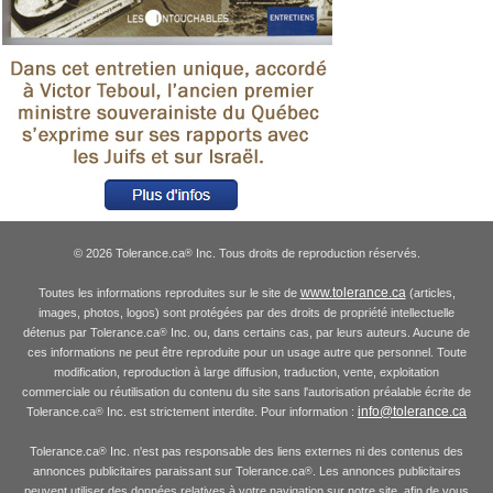
© 2026 Tolerance.ca
Inc. Tous droits de reproduction réservés.
®
www.tolerance.ca
Toutes les informations reproduites sur le site de
(articles,
images, photos, logos) sont protégées par des droits de propriété intellectuelle
détenus par Tolerance.ca
Inc. ou, dans certains cas, par leurs auteurs. Aucune de
®
ces informations ne peut être reproduite pour un usage autre que personnel. Toute
modification, reproduction à large diffusion, traduction, vente, exploitation
commerciale ou réutilisation du contenu du site sans l'autorisation préalable écrite de
info@tolerance.ca
Tolerance.ca
Inc. est strictement interdite. Pour information :
®
Tolerance.ca
Inc. n'est pas responsable des liens externes ni des contenus des
®
annonces publicitaires paraissant sur Tolerance.ca
. Les annonces publicitaires
®
peuvent utiliser des données relatives à votre navigation sur notre site, afin de vous