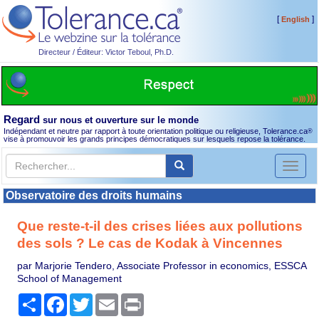
[
]
English
Directeur / Éditeur: Victor Teboul, Ph.D.
Regard
sur nous et ouverture sur le monde
Indépendant et neutre par rapport à toute orientation politique ou religieuse, Tolerance.ca
®
vise à promouvoir les grands principes démocratiques sur lesquels repose la tolérance.
Toggl
naviga
Observatoire des droits humains
Que reste-t-il des crises liées aux pollutions
des sols ? Le cas de Kodak à Vincennes
par Marjorie Tendero, Associate Professor in economics, ESSCA
School of Management
Partager
Facebook
Twitter
Email
Print