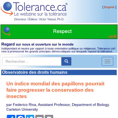
[
]
English
Directeur / Éditeur: Victor Teboul, Ph.D.
Regard
sur nous et ouverture sur le monde
Indépendant et neutre par rapport à toute orientation politique ou religieuse, Tolerance.ca
®
vise à promouvoir les grands principes démocratiques sur lesquels repose la tolérance.
Toggl
naviga
Observatoire des droits humains
Un indice mondial des papillons pourrait
faire progresser la conservation des
insectes
par Federico Riva, Assistant Professor, Department of Biology,
Carleton University
Partager
Facebook
Twitter
Email
Print