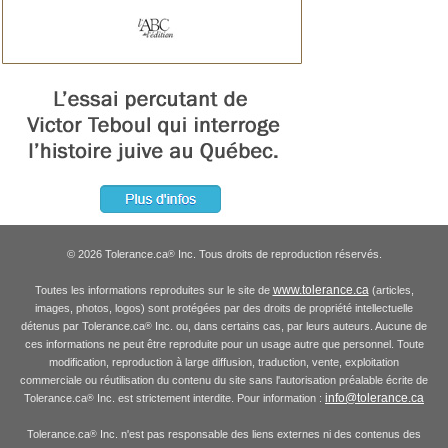
© 2026 Tolerance.ca
Inc. Tous droits de reproduction réservés.
®
www.tolerance.ca
Toutes les informations reproduites sur le site de
(articles,
images, photos, logos) sont protégées par des droits de propriété intellectuelle
détenus par Tolerance.ca
Inc. ou, dans certains cas, par leurs auteurs. Aucune de
®
ces informations ne peut être reproduite pour un usage autre que personnel. Toute
modification, reproduction à large diffusion, traduction, vente, exploitation
commerciale ou réutilisation du contenu du site sans l'autorisation préalable écrite de
info@tolerance.ca
Tolerance.ca
Inc. est strictement interdite. Pour information :
®
Tolerance.ca
Inc. n'est pas responsable des liens externes ni des contenus des
®