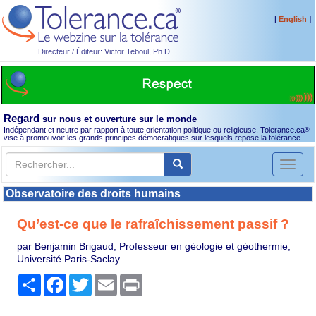
[
]
English
Directeur / Éditeur: Victor Teboul, Ph.D.
Regard
sur nous et ouverture sur le monde
Indépendant et neutre par rapport à toute orientation politique ou religieuse, Tolerance.ca
®
vise à promouvoir les grands principes démocratiques sur lesquels repose la tolérance.
Toggl
naviga
Observatoire des droits humains
Qu’est-ce que le rafraîchissement passif ?
par Benjamin Brigaud, Professeur en géologie et géothermie,
Université Paris-Saclay
Partager
Facebook
Twitter
Email
Print