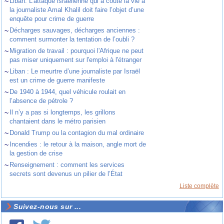
~
Liban. L’attaque israélienne qui a coûté la vie à
la journaliste Amal Khalil doit faire l’objet d’une
enquête pour crime de guerre
~
Décharges sauvages, décharges anciennes :
comment surmonter la tentation de l’oubli ?
~
Migration de travail : pourquoi l'Afrique ne peut
pas miser uniquement sur l'emploi à l'étranger
~
Liban : Le meurtre d’une journaliste par Israël
est un crime de guerre manifeste
~
De 1940 à 1944, quel véhicule roulait en
l’absence de pétrole ?
~
Il n’y a pas si longtemps, les grillons
chantaient dans le métro parisien
~
Donald Trump ou la contagion du mal ordinaire
~
Incendies : le retour à la maison, angle mort de
la gestion de crise
~
Renseignement : comment les services
secrets sont devenus un pilier de l’État
Liste complète
Suivez-nous sur ...