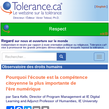
[
]
English
Directeur / Éditeur: Victor Teboul, Ph.D.
Regard
sur nous et ouverture sur le monde
Indépendant et neutre par rapport à toute orientation politique ou religieuse, Tolerance.ca
®
vise à promouvoir les grands principes démocratiques sur lesquels repose la tolérance.
Toggl
naviga
Observatoire des droits humains
Pourquoi l’écoute est la compétence
citoyenne la plus importante de
l’ère numérique
par Sara Kells, Director of Program Management at IE Digital
Learning and Adjunct Professor of Humanities, IE University
Partager
Facebook
Twitter
Email
Print