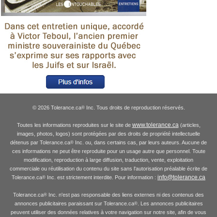
© 2026 Tolerance.ca
Inc. Tous droits de reproduction réservés.
®
www.tolerance.ca
Toutes les informations reproduites sur le site de
(articles,
images, photos, logos) sont protégées par des droits de propriété intellectuelle
détenus par Tolerance.ca
Inc. ou, dans certains cas, par leurs auteurs. Aucune de
®
ces informations ne peut être reproduite pour un usage autre que personnel. Toute
modification, reproduction à large diffusion, traduction, vente, exploitation
commerciale ou réutilisation du contenu du site sans l'autorisation préalable écrite de
info@tolerance.ca
Tolerance.ca
Inc. est strictement interdite. Pour information :
®
Tolerance.ca
Inc. n'est pas responsable des liens externes ni des contenus des
®
annonces publicitaires paraissant sur Tolerance.ca
. Les annonces publicitaires
®
peuvent utiliser des données relatives à votre navigation sur notre site, afin de vous