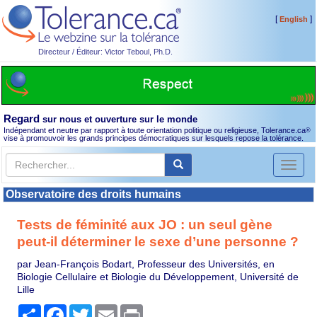
[
]
English
Directeur / Éditeur: Victor Teboul, Ph.D.
Regard
sur nous et ouverture sur le monde
Indépendant et neutre par rapport à toute orientation politique ou religieuse, Tolerance.ca
®
vise à promouvoir les grands principes démocratiques sur lesquels repose la tolérance.
Toggl
naviga
Observatoire des droits humains
Tests de féminité aux JO : un seul gène
peut-il déterminer le sexe d’une personne ?
par Jean-François Bodart, Professeur des Universités, en
Biologie Cellulaire et Biologie du Développement, Université de
Lille
Partager
Facebook
Twitter
Email
Print