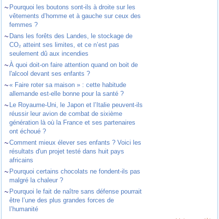
~
Pourquoi les boutons sont-ils à droite sur les
vêtements d’homme et à gauche sur ceux des
femmes ?
~
Dans les forêts des Landes, le stockage de
CO₂ atteint ses limites, et ce n’est pas
seulement dû aux incendies
~
À quoi doit-on faire attention quand on boit de
l'alcool devant ses enfants ?
~
« Faire roter sa maison » : cette habitude
allemande est-elle bonne pour la santé ?
~
Le Royaume-Uni, le Japon et l’Italie peuvent-ils
réussir leur avion de combat de sixième
génération là où la France et ses partenaires
ont échoué ?
~
Comment mieux élever ses enfants ? Voici les
résultats d'un projet testé dans huit pays
africains
~
Pourquoi certains chocolats ne fondent-ils pas
malgré la chaleur ?
~
Pourquoi le fait de naître sans défense pourrait
être l’une des plus grandes forces de
l’humanité