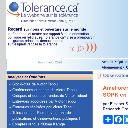
Directeur / Éditeur: Victor Teboul, Ph.D.
Regard
sur nous et ouverture sur le monde
Indépendant et neutre par rapport à toute orientation
politique ou religieuse, Tolerance.ca
vise à promouvoir
®
les grands principes démocratiques
sur lesquels repose la tolérance.
•
Accueil
Qui s
Jeudi 6 août 2026
•
Abonnement
O
Observatoi
Analyses et Opinions
Bloc-Notes de Victor Teboul
Améliorer
Conférences et essais de Victor Teboul
SOPK en 
Critiques et comptes rendus de Victor Teboul
Entrevues accordées par Victor Teboul
par Elisabet 
Entrevues réalisées par Victor Teboul
Research Grou
Tolerance.ca : Plus de vingt ans de
Partage
Fa
publications et d'interventions publiques !
Comptes rendus d'Osée Kamga