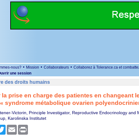
•
•
•
ommes-nous?
Mission
Collaborateurs
Collaborez à Tolerance.ca et combatte
uvrir une session
re des droits humains
 la prise en charge des patientes en changeant 
« syndrome métabolique ovarien polyendocrinie
Stener-Victorin, Principle Investigator, Reproductive Endocrinology and
p, Karolinska Institutet
r
cebook
Twitter
Email
Print