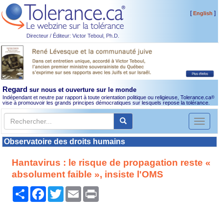
[
]
English
Directeur / Éditeur: Victor Teboul, Ph.D.
Regard
sur nous et ouverture sur le monde
Indépendant et neutre par rapport à toute orientation politique ou religieuse, Tolerance.ca
®
vise à promouvoir les grands principes démocratiques sur lesquels repose la tolérance.
Toggl
naviga
Observatoire des droits humains
Hantavirus : le risque de propagation reste «
absolument faible », insiste l'OMS
Partager
Facebook
Twitter
Email
Print