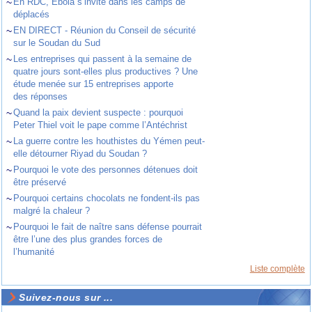
~
En RDC, Ebola s’invite dans les camps de
déplacés
~
EN DIRECT - Réunion du Conseil de sécurité
sur le Soudan du Sud
~
Les entreprises qui passent à la semaine de
quatre jours sont-elles plus productives ? Une
étude menée sur 15 entreprises apporte
des réponses
~
Quand la paix devient suspecte : pourquoi
Peter Thiel voit le pape comme l’Antéchrist
~
La guerre contre les houthistes du Yémen peut-
elle détourner Riyad du Soudan ?
~
Pourquoi le vote des personnes détenues doit
être préservé
~
Pourquoi certains chocolats ne fondent-ils pas
malgré la chaleur ?
~
Pourquoi le fait de naître sans défense pourrait
être l’une des plus grandes forces de
l’humanité
Liste complète
Suivez-nous sur ...