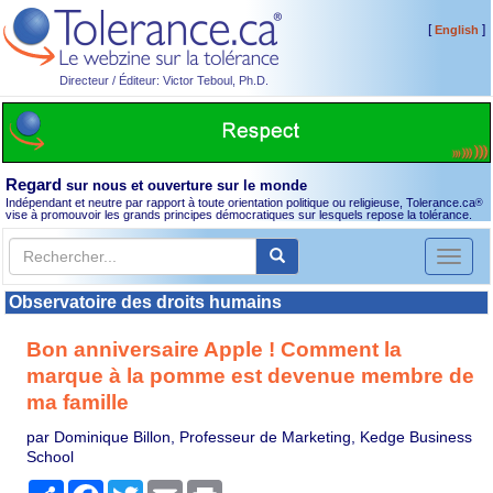
[
]
English
Directeur / Éditeur: Victor Teboul, Ph.D.
Regard
sur nous et ouverture sur le monde
Indépendant et neutre par rapport à toute orientation politique ou religieuse, Tolerance.ca
®
vise à promouvoir les grands principes démocratiques sur lesquels repose la tolérance.
Toggl
naviga
Observatoire des droits humains
Bon anniversaire Apple ! Comment la
marque à la pomme est devenue membre de
ma famille
par Dominique Billon, Professeur de Marketing, Kedge Business
School
Partager
Facebook
Twitter
Email
Print