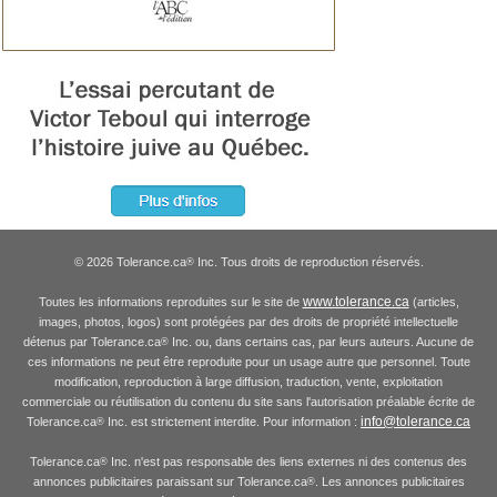
© 2026 Tolerance.ca
Inc. Tous droits de reproduction réservés.
®
www.tolerance.ca
Toutes les informations reproduites sur le site de
(articles,
images, photos, logos) sont protégées par des droits de propriété intellectuelle
détenus par Tolerance.ca
Inc. ou, dans certains cas, par leurs auteurs. Aucune de
®
ces informations ne peut être reproduite pour un usage autre que personnel. Toute
modification, reproduction à large diffusion, traduction, vente, exploitation
commerciale ou réutilisation du contenu du site sans l'autorisation préalable écrite de
info@tolerance.ca
Tolerance.ca
Inc. est strictement interdite. Pour information :
®
Tolerance.ca
Inc. n'est pas responsable des liens externes ni des contenus des
®
annonces publicitaires paraissant sur Tolerance.ca
. Les annonces publicitaires
®