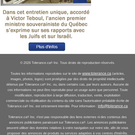
© 2026 Tolerance.ca
Inc. Tous droits de reproduction réservés.
®
www.tolerance.ca
Toutes les informations reproduites sur le site de
(articles,
images, photos, logos) sont protégées par des droits de propriété intellectuelle
détenus par Tolerance.ca
Inc. ou, dans certains cas, par leurs auteurs. Aucune de
®
ces informations ne peut être reproduite pour un usage autre que personnel. Toute
modification, reproduction à large diffusion, traduction, vente, exploitation
commerciale ou réutilisation du contenu du site sans l'autorisation préalable écrite de
info@tolerance.ca
Tolerance.ca
Inc. est strictement interdite. Pour information :
®
Tolerance.ca
Inc. n'est pas responsable des liens externes ni des contenus des
®
annonces publicitaires paraissant sur Tolerance.ca
. Les annonces publicitaires
®
peuvent utiliser des données relatives à votre navigation sur notre site, afin de vous
proposer des annonces de produits ou services adaptées à vos centres d'intérêts.