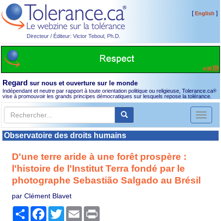
[
]
English
Directeur / Éditeur: Victor Teboul, Ph.D.
Regard
sur nous et ouverture sur le monde
Indépendant et neutre par rapport à toute orientation politique ou religieuse, Tolerance.ca
®
vise à promouvoir les grands principes démocratiques sur lesquels repose la tolérance.
Toggl
naviga
Observatoire des droits humains
D'une terre aride à une forêt prospère :
l'histoire de l'Institut Terra fondé par le
photographe Sebastião Salgado au Brésil
par Clément Blavet
Partager
Facebook
Twitter
Email
Print