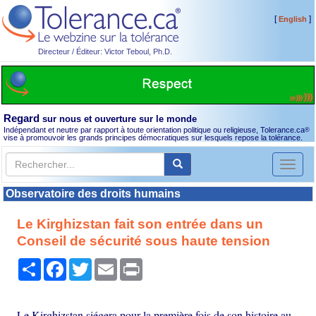
[
]
English
Directeur / Éditeur: Victor Teboul, Ph.D.
Regard
sur nous et ouverture sur le monde
Indépendant et neutre par rapport à toute orientation politique ou religieuse, Tolerance.ca
®
vise à promouvoir les grands principes démocratiques sur lesquels repose la tolérance.
Toggl
naviga
Observatoire des droits humains
Le Kirghizstan fait son entrée dans un
Conseil de sécurité sous haute tension
Partager
Facebook
Twitter
Email
Print
Le Kirghizstan siégera pour la première fois de son histoire au