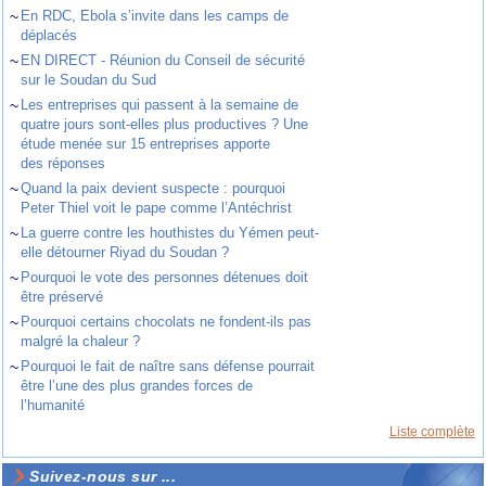
~
En RDC, Ebola s’invite dans les camps de
déplacés
~
EN DIRECT - Réunion du Conseil de sécurité
sur le Soudan du Sud
~
Les entreprises qui passent à la semaine de
quatre jours sont-elles plus productives ? Une
étude menée sur 15 entreprises apporte
des réponses
~
Quand la paix devient suspecte : pourquoi
Peter Thiel voit le pape comme l’Antéchrist
~
La guerre contre les houthistes du Yémen peut-
elle détourner Riyad du Soudan ?
~
Pourquoi le vote des personnes détenues doit
être préservé
~
Pourquoi certains chocolats ne fondent-ils pas
malgré la chaleur ?
~
Pourquoi le fait de naître sans défense pourrait
être l’une des plus grandes forces de
l’humanité
Liste complète
Suivez-nous sur ...