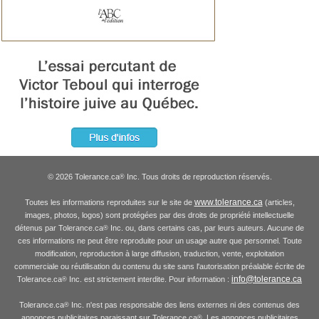
© 2026 Tolerance.ca
Inc. Tous droits de reproduction réservés.
®
www.tolerance.ca
Toutes les informations reproduites sur le site de
(articles,
images, photos, logos) sont protégées par des droits de propriété intellectuelle
détenus par Tolerance.ca
Inc. ou, dans certains cas, par leurs auteurs. Aucune de
®
ces informations ne peut être reproduite pour un usage autre que personnel. Toute
modification, reproduction à large diffusion, traduction, vente, exploitation
commerciale ou réutilisation du contenu du site sans l'autorisation préalable écrite de
info@tolerance.ca
Tolerance.ca
Inc. est strictement interdite. Pour information :
®
Tolerance.ca
Inc. n'est pas responsable des liens externes ni des contenus des
®
annonces publicitaires paraissant sur Tolerance.ca
. Les annonces publicitaires
®