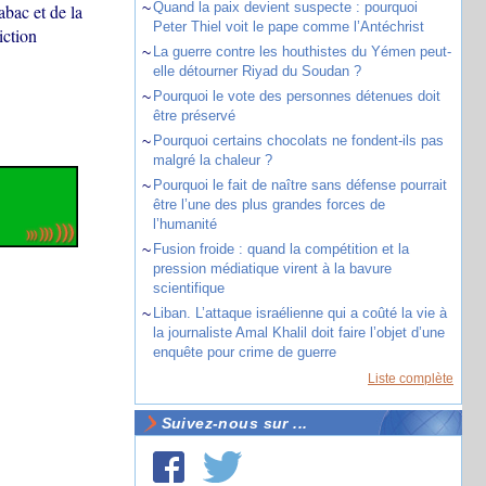
~
Quand la paix devient suspecte : pourquoi
bac et de la
Peter Thiel voit le pape comme l’Antéchrist
iction
~
La guerre contre les houthistes du Yémen peut-
elle détourner Riyad du Soudan ?
~
Pourquoi le vote des personnes détenues doit
être préservé
~
Pourquoi certains chocolats ne fondent-ils pas
malgré la chaleur ?
~
Pourquoi le fait de naître sans défense pourrait
être l’une des plus grandes forces de
l’humanité
~
Fusion froide : quand la compétition et la
pression médiatique virent à la bavure
scientifique
~
Liban. L’attaque israélienne qui a coûté la vie à
la journaliste Amal Khalil doit faire l’objet d’une
enquête pour crime de guerre
Liste complète
Suivez-nous sur ...