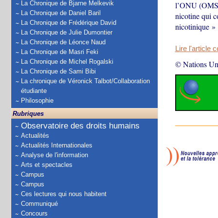
La Chronique de Bjarne Melkevik
l’ONU (OMS) a
La Chronique de Daniel Baril
nicotine qui c
La Chronique de Frédérique David
nicotinique »
La Chronique de Julie Dumontier
La Chronique de Léonce Naud
Lire l'article 
La Chronique de Masri Feki
La Chronique de Michel Rogalski
© Nations Un
La Chronique de Sami Bibi
La chronique de Véronick Talbot/Collaboration
étudiante
Philosophie
Rubriques
Observatoire des droits humains
Actualités
Actualités Internationales
Analyse de l'information
Arts et spectacles
Campus
Campus
Ces lectures qui nous habitent
Communiqué
Concours