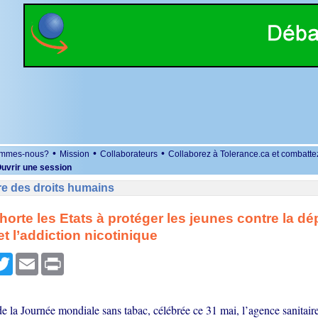
•
•
•
ommes-nous?
Mission
Collaborateurs
Collaborez à Tolerance.ca et combatte
uvrir une session
re des droits humains
orte les Etats à protéger les jeunes contre la 
et l’addiction nicotinique
r
cebook
Twitter
Email
Print
e la Journée mondiale sans tabac, célébrée ce 31 mai, l’agence sanitai