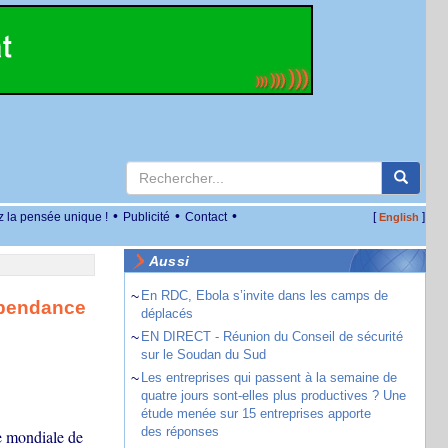
•
•
•
z la pensée unique !
Publicité
Contact
[
]
English
Aussi
~
En RDC, Ebola s’invite dans les camps de
dépendance
déplacés
~
EN DIRECT - Réunion du Conseil de sécurité
sur le Soudan du Sud
~
Les entreprises qui passent à la semaine de
quatre jours sont-elles plus productives ? Une
étude menée sur 15 entreprises apporte
des réponses
re mondiale de