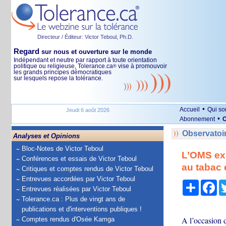
Directeur / Éditeur: Victor Teboul, Ph.D.
Regard
sur nous et ouverture sur le monde
Indépendant et neutre par rapport à toute orientation
politique ou religieuse, Tolerance.ca
vise à promouvoir
®
les grands principes démocratiques
sur lesquels repose la tolérance.
•
Accueil
Qui s
Jeudi 6 août 2026
•
Abonnement
O
Observatoi
Analyses et Opinions
Bloc-Notes de Victor Teboul
L’OMS exh
Conférences et essais de Victor Teboul
au tabac 
Critiques et comptes rendus de Victor Teboul
Entrevues accordées par Victor Teboul
Partage
Fa
Entrevues réalisées par Victor Teboul
Tolerance.ca : Plus de vingt ans de
publications et d'interventions publiques !
A l’occasion d
Comptes rendus d'Osée Kamga