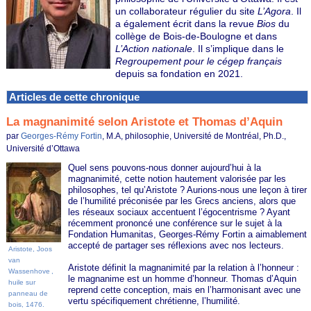
un collaborateur régulier du site
L’Agora
. Il
a également écrit dans la revue
Bios
du
collège de Bois-de-Boulogne et dans
L’Action nationale
. Il s’implique dans le
Regroupement pour le cégep français
depuis sa fondation en 2021.
Articles de cette chronique
La magnanimité selon Aristote et Thomas d’Aquin
par
Georges-Rémy Fortin
, M.A, philosophie, Université de Montréal, Ph.D.,
Université d’Ottawa
Quel sens pouvons-nous donner aujourd’hui à la
magnanimité, cette notion hautement valorisée par les
philosophes, tel qu’Aristote ? Aurions-nous une leçon à tirer
de l’humilité préconisée par les Grecs anciens, alors que
les réseaux sociaux accentuent l’égocentrisme ? Ayant
récemment prononcé une conférence sur le sujet à la
Fondation Humanitas, Georges-Rémy Fortin a aimablement
accepté de partager ses réflexions avec nos lecteurs.
Aristote,
Joos
van
Aristote définit la magnanimité par la relation à l’honneur :
Wassenhove
,
le magnanime est un homme d’honneur. Thomas d’Aquin
huile sur
reprend cette conception, mais en l’harmonisant avec une
panneau de
vertu spécifiquement chrétienne, l’humilité.
bois, 1476.