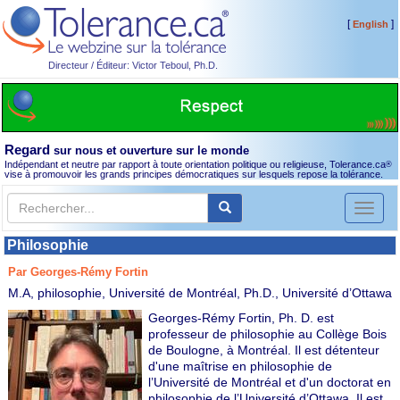
[
]
English
Directeur / Éditeur: Victor Teboul, Ph.D.
Regard
sur nous et ouverture sur le monde
Indépendant et neutre par rapport à toute orientation politique ou religieuse, Tolerance.ca
®
vise à promouvoir les grands principes démocratiques sur lesquels repose la tolérance.
Toggl
naviga
Philosophie
Par Georges-Rémy Fortin
M.A, philosophie, Université de Montréal, Ph.D., Université d’Ottawa
Georges-Rémy Fortin, Ph. D. est
professeur de philosophie au Collège Bois
de Boulogne, à Montréal. Il est détenteur
d'une maîtrise en philosophie de
l’Université de Montréal et d'un doctorat en
philosophie de l’Université d’Ottawa. Il est