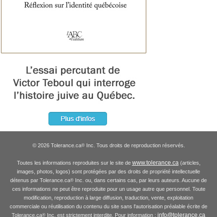
© 2026 Tolerance.ca
Inc. Tous droits de reproduction réservés.
®
www.tolerance.ca
Toutes les informations reproduites sur le site de
(articles,
images, photos, logos) sont protégées par des droits de propriété intellectuelle
détenus par Tolerance.ca
Inc. ou, dans certains cas, par leurs auteurs. Aucune de
®
ces informations ne peut être reproduite pour un usage autre que personnel. Toute
modification, reproduction à large diffusion, traduction, vente, exploitation
commerciale ou réutilisation du contenu du site sans l'autorisation préalable écrite de
info@tolerance.ca
Tolerance.ca
Inc. est strictement interdite. Pour information :
®