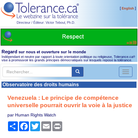
[
]
English
Directeur / Éditeur: Victor Teboul, Ph.D.
Regard
sur nous et ouverture sur le monde
Indépendant et neutre par rapport à toute orientation politique ou religieuse, Tolerance.ca
®
vise à promouvoir les grands principes démocratiques sur lesquels repose la tolérance.
Toggl
naviga
Observatoire des droits humains
Venezuela : Le principe de compétence
universelle pourrait ouvrir la voie à la justice
par Human Rights Watch
Partager
Facebook
Twitter
Email
Print