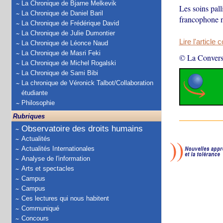
La Chronique de Bjarne Melkevik
Les soins pall
La Chronique de Daniel Baril
francophone n'
La Chronique de Frédérique David
La Chronique de Julie Dumontier
Lire l'article 
La Chronique de Léonce Naud
La Chronique de Masri Feki
© La Convers
La Chronique de Michel Rogalski
La Chronique de Sami Bibi
La chronique de Véronick Talbot/Collaboration
étudiante
Philosophie
Rubriques
Observatoire des droits humains
Actualités
Actualités Internationales
Analyse de l'information
Arts et spectacles
Campus
Campus
Ces lectures qui nous habitent
Communiqué
Concours