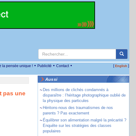
•
•
•
z la pensée unique !
Publicité
Contact
[
]
English
Aussi
~
Des millions de clichés condamnés à
t pas une
disparaître : l’héritage photographique oublié de
la physique des particules
~
Héritons-nous des traumatismes de nos
parents ? Pas exactement
~
Équilibrer son alimentation malgré la précarité ?
Enquête sur les stratégies des classes
populaires