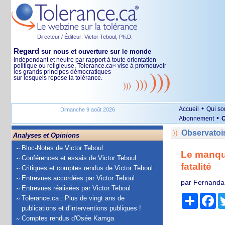
Directeur / Éditeur: Victor Teboul, Ph.D.
Regard
sur nous et ouverture sur le monde
Indépendant et neutre par rapport à toute orientation
politique ou religieuse, Tolerance.ca
vise à promouvoir
®
les grands principes démocratiques
sur lesquels repose la tolérance.
•
Accueil
Qui s
Dimanche 9 août 2026
•
Abonnement
O
Observatoi
Analyses et Opinions
Bloc-Notes de Victor Teboul
Le manque
Conférences et essais de Victor Teboul
fatalité
Critiques et comptes rendus de Victor Teboul
Entrevues accordées par Victor Teboul
par Fernanda 
Entrevues réalisées par Victor Teboul
Partage
Fa
Tolerance.ca : Plus de vingt ans de
publications et d'interventions publiques !
Comptes rendus d'Osée Kamga