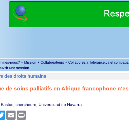
•
•
•
ommes-nous?
Mission
Collaborateurs
Collaborez à Tolerance.ca et combatte
uvrir une session
re des droits humains
 de soins palliatifs en Afrique francophone n'es
Bastos, chercheure, Universidad de Navarra
r
cebook
Twitter
Email
Print