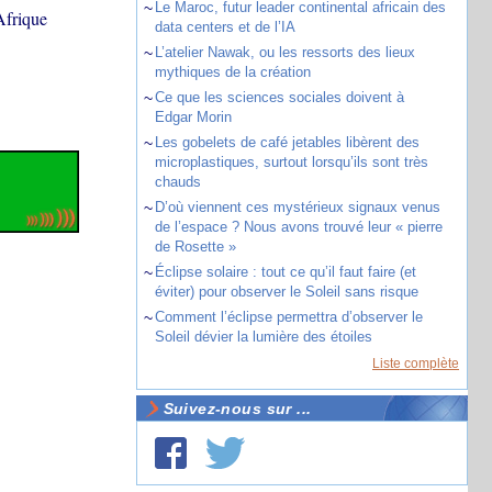
~
Le Maroc, futur leader continental africain des
Afrique
data centers et de l’IA
~
L’atelier Nawak, ou les ressorts des lieux
mythiques de la création
~
Ce que les sciences sociales doivent à
Edgar Morin
~
Les gobelets de café jetables libèrent des
microplastiques, surtout lorsqu’ils sont très
chauds
~
D’où viennent ces mystérieux signaux venus
de l’espace ? Nous avons trouvé leur « pierre
de Rosette »
~
Éclipse solaire : tout ce qu’il faut faire (et
éviter) pour observer le Soleil sans risque
~
Comment l’éclipse permettra d’observer le
Soleil dévier la lumière des étoiles
Liste complète
Suivez-nous sur ...