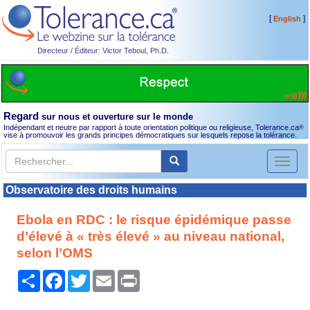
[
]
English
Directeur / Éditeur: Victor Teboul, Ph.D.
Regard
sur nous et ouverture sur le monde
Indépendant et neutre par rapport à toute orientation politique ou religieuse, Tolerance.ca
®
vise à promouvoir les grands principes démocratiques sur lesquels repose la tolérance.
Toggl
naviga
Observatoire des droits humains
Ebola en RDC : le risque épidémique passe
d’élevé à « très élevé » au niveau national,
selon l’OMS
Partager
Facebook
Twitter
Email
Print