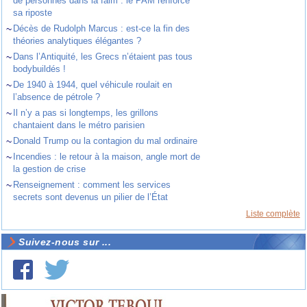
de personnes dans la faim : le PAM renforce
sa riposte
~
Décès de Rudolph Marcus : est-ce la fin des
théories analytiques élégantes ?
~
Dans l’Antiquité, les Grecs n’étaient pas tous
bodybuildés !
~
De 1940 à 1944, quel véhicule roulait en
l’absence de pétrole ?
~
Il n’y a pas si longtemps, les grillons
chantaient dans le métro parisien
~
Donald Trump ou la contagion du mal ordinaire
~
Incendies : le retour à la maison, angle mort de
la gestion de crise
~
Renseignement : comment les services
secrets sont devenus un pilier de l’État
Liste complète
Suivez-nous sur ...