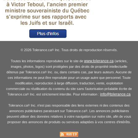
© 2026 Tolerance.ca
Inc. Tous droits de reproduction réservés.
®
www.tolerance.ca
Toutes les informations reproduites sur le site de
(articles,
images, photos, logos) sont protégées par des droits de propriété intellectuelle
détenus par Tolerance.ca
Inc. ou, dans certains cas, par leurs auteurs. Aucune de
®
ces informations ne peut être reproduite pour un usage autre que personnel. Toute
modification, reproduction à large diffusion, traduction, vente, exploitation
commerciale ou réutilisation du contenu du site sans l'autorisation préalable écrite de
info@tolerance.ca
Tolerance.ca
Inc. est strictement interdite. Pour information :
®
Tolerance.ca
Inc. n'est pas responsable des liens externes ni des contenus des
®
annonces publicitaires paraissant sur Tolerance.ca
. Les annonces publicitaires
®
peuvent utiliser des données relatives à votre navigation sur notre site, afin de vous
proposer des annonces de produits ou services adaptées à vos centres d'intérêts.