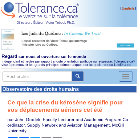
[
]
English
Directeur / Éditeur: Victor Teboul, Ph.D.
Regard
sur nous et ouverture sur le monde
Indépendant et neutre par rapport à toute orientation politique ou religieuse, Tolerance.ca
®
vise à promouvoir les grands principes démocratiques sur lesquels repose la tolérance.
Toggl
naviga
Observatoire des droits humains
Ce que la crise du kérosène signifie pour
vos déplacements aériens cet été
par John Gradek, Faculty Lecturer and Academic Program Co-
ordinator, Supply Network and Aviation Management, McGill
University