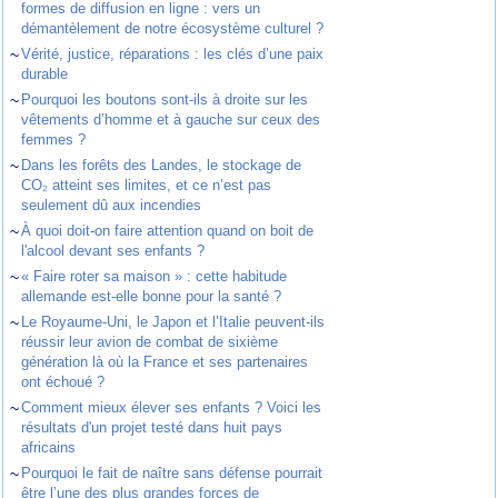
formes de diffusion en ligne : vers un
démantèlement de notre écosystème culturel ?
~
Vérité, justice, réparations : les clés d’une paix
durable
~
Pourquoi les boutons sont-ils à droite sur les
vêtements d’homme et à gauche sur ceux des
femmes ?
~
Dans les forêts des Landes, le stockage de
CO₂ atteint ses limites, et ce n’est pas
seulement dû aux incendies
~
À quoi doit-on faire attention quand on boit de
l'alcool devant ses enfants ?
~
« Faire roter sa maison » : cette habitude
allemande est-elle bonne pour la santé ?
~
Le Royaume-Uni, le Japon et l’Italie peuvent-ils
réussir leur avion de combat de sixième
génération là où la France et ses partenaires
ont échoué ?
~
Comment mieux élever ses enfants ? Voici les
résultats d'un projet testé dans huit pays
africains
~
Pourquoi le fait de naître sans défense pourrait
être l’une des plus grandes forces de