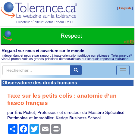
[
]
English
Directeur / Éditeur: Victor Teboul, Ph.D.
Regard
sur nous et ouverture sur le monde
Indépendant et neutre par rapport à toute orientation politique ou religieuse, Tolerance.ca
®
vise à promouvoir les grands principes démocratiques sur lesquels repose la tolérance.
Toggl
naviga
Observatoire des droits humains
Taxe sur les petits colis : anatomie d’un
fiasco français
par Éric Pichet, Professeur et directeur du Mastère Spécialisé
Patrimoine et Immobilier, Kedge Business School
Partager
Facebook
Twitter
Email
Print