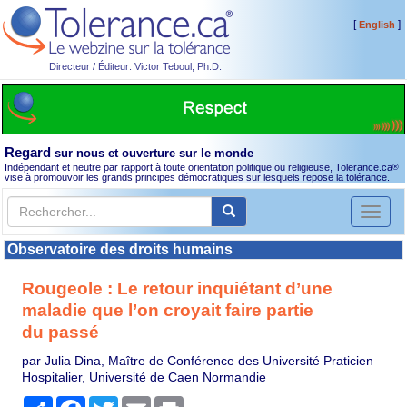
[
]
English
Directeur / Éditeur: Victor Teboul, Ph.D.
Regard
sur nous et ouverture sur le monde
Indépendant et neutre par rapport à toute orientation politique ou religieuse, Tolerance.ca
®
vise à promouvoir les grands principes démocratiques sur lesquels repose la tolérance.
Toggl
naviga
Observatoire des droits humains
Rougeole : Le retour inquiétant d’une
maladie que l’on croyait faire partie
du passé
par Julia Dina, Maître de Conférence des Université Praticien
Hospitalier, Université de Caen Normandie
Partager
Facebook
Twitter
Email
Print