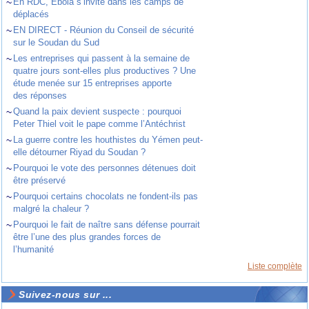
~
En RDC, Ebola s’invite dans les camps de
déplacés
~
EN DIRECT - Réunion du Conseil de sécurité
sur le Soudan du Sud
~
Les entreprises qui passent à la semaine de
quatre jours sont-elles plus productives ? Une
étude menée sur 15 entreprises apporte
des réponses
~
Quand la paix devient suspecte : pourquoi
Peter Thiel voit le pape comme l’Antéchrist
~
La guerre contre les houthistes du Yémen peut-
elle détourner Riyad du Soudan ?
~
Pourquoi le vote des personnes détenues doit
être préservé
~
Pourquoi certains chocolats ne fondent-ils pas
malgré la chaleur ?
~
Pourquoi le fait de naître sans défense pourrait
être l’une des plus grandes forces de
l’humanité
Liste complète
Suivez-nous sur ...