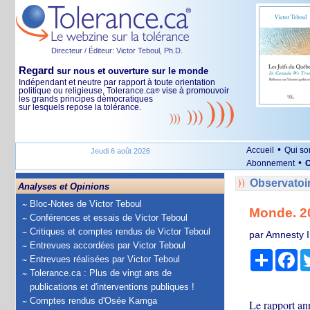
Directeur / Éditeur: Victor Teboul, Ph.D.
Regard
sur nous et ouverture sur le monde
Indépendant et neutre par rapport à toute orientation
politique ou religieuse, Tolerance.ca
vise à promouvoir
®
les grands principes démocratiques
sur lesquels repose la tolérance.
•
Accueil
Qui s
Jeudi 6 août 2026
•
Abonnement
O
Observatoi
Analyses et Opinions
Bloc-Notes de Victor Teboul
Monde. 20
Conférences et essais de Victor Teboul
Critiques et comptes rendus de Victor Teboul
par Amnesty I
Entrevues accordées par Victor Teboul
Partage
Fa
Entrevues réalisées par Victor Teboul
Tolerance.ca : Plus de vingt ans de
publications et d'interventions publiques !
Comptes rendus d'Osée Kamga
Le rapport an