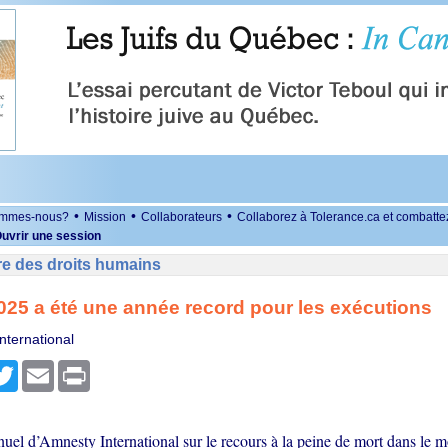
•
•
•
ommes-nous?
Mission
Collaborateurs
Collaborez à Tolerance.ca et combatte
uvrir une session
re des droits humains
25 a été une année record pour les exécutions
nternational
r
cebook
Twitter
Email
Print
nuel d’Amnesty International sur le recours à la peine de mort dans le 