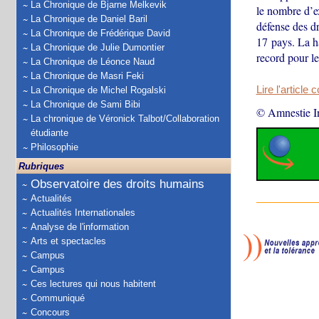
La Chronique de Bjarne Melkevik
le nombre d’ex
La Chronique de Daniel Baril
défense des d
La Chronique de Frédérique David
17 pays. La h
La Chronique de Julie Dumontier
record pour le
La Chronique de Léonce Naud
La Chronique de Masri Feki
Lire l'article 
La Chronique de Michel Rogalski
La Chronique de Sami Bibi
© Amnestie In
La chronique de Véronick Talbot/Collaboration
étudiante
Philosophie
Rubriques
Observatoire des droits humains
Actualités
Actualités Internationales
Analyse de l'information
Arts et spectacles
Campus
Campus
Ces lectures qui nous habitent
Communiqué
Concours