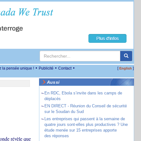
•
•
•
z la pensée unique !
Publicité
Contact
[
]
English
Aussi
~
En RDC, Ebola s’invite dans les camps de
déplacés
~
EN DIRECT - Réunion du Conseil de sécurité
sur le Soudan du Sud
~
Les entreprises qui passent à la semaine de
quatre jours sont-elles plus productives ? Une
étude menée sur 15 entreprises apporte
des réponses
monde révèle que