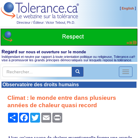
[
]
English
Directeur / Éditeur: Victor Teboul, Ph.D.
Regard
sur nous et ouverture sur le monde
Indépendant et neutre par rapport à toute orientation politique ou religieuse, Tolerance.ca
®
vise à promouvoir les grands principes démocratiques sur lesquels repose la tolérance.
Toggl
naviga
Observatoire des droits humains
Climat : le monde entre dans plusieurs
années de chaleur quasi record
Partager
Facebook
Twitter
Email
Print
Alors qu’une vague de chaleur exceptionnelle frappe une grande