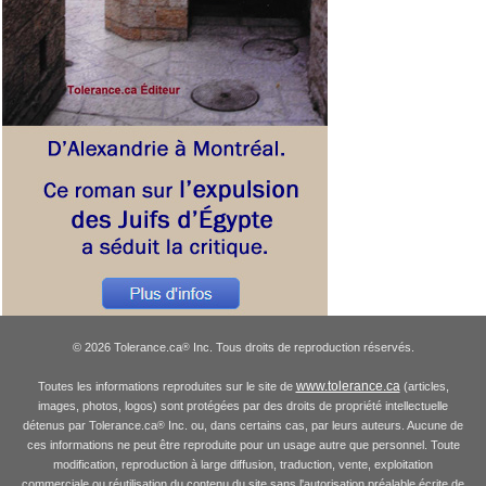
© 2026 Tolerance.ca
Inc. Tous droits de reproduction réservés.
®
www.tolerance.ca
Toutes les informations reproduites sur le site de
(articles,
images, photos, logos) sont protégées par des droits de propriété intellectuelle
détenus par Tolerance.ca
Inc. ou, dans certains cas, par leurs auteurs. Aucune de
®
ces informations ne peut être reproduite pour un usage autre que personnel. Toute
modification, reproduction à large diffusion, traduction, vente, exploitation
commerciale ou réutilisation du contenu du site sans l'autorisation préalable écrite de