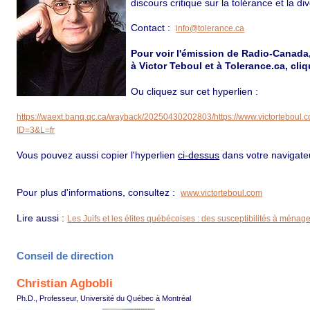
discours critique sur la tolérance et la di
Contact :
info@tolerance.ca
Pour voir l'émission de Radio-Canada
à Victor Teboul et à Tolerance.ca, cli
Ou cliquez sur cet hyperlien :
https://waext.banq.qc.ca/wayback/20250430202803/https://www.victorteboul.c
ID=3&L=fr
Vous pouvez aussi copier l'hyperlien
ci-dessus
dans votre navigate
Pour plus d'informations, consultez :
www.victorteboul.com
Lire aussi :
Les Juifs et les élites québécoises : des susceptibilités à ménage
Conseil de direction
Christian Agbobli
Ph.D., Professeur, Université du Québec à Montréal