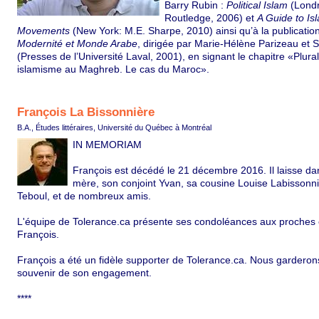
Barry Rubin :
Political Islam
(Lond
Routledge, 2006) et
A Guide to Is
Movements
(New York: M.E. Sharpe, 2010) ainsi qu’à la publicatio
Modernité et Monde Arabe
, dirigée par Marie-Hélène Parizeau et 
(Presses de l’Université Laval, 2001), en signant le chapitre «Plura
islamisme au Maghreb. Le cas du Maroc».
François La Bissonnière
B.A., Études littéraires, Université du Québec à Montréal
IN MEMORIAM
François est décédé le 21 décembre 2016. Il laisse dan
mère, son conjoint Yvan, sa cousine Louise Labissonni
Teboul, et de nombreux amis.
L'équipe de Tolerance.ca présente ses condoléances aux proches 
François.
François a été un fidèle supporter de Tolerance.ca. Nous garderon
souvenir de son engagement.
****