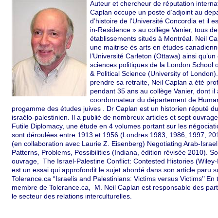
Auteur et chercheur de réputation internat
Caplan occupe un poste d’adjoint au dep
d’histoire de l’Université Concordia et il e
in-Residence » au collège Vanier, tous d
établissements situés à Montréal. Neil Ca
une maitrise ès arts en études canadien
l’Université Carleton (Ottawa) ainsi qu’un
sciences politiques de la London School
& Political Science (University of London)
prendre sa retraite, Neil Caplan a été pr
pendant 35 ans au collège Vanier, dont il 
coordonnateur du département de Humani
progamme des études juives . Dr Caplan est un historien réputé du 
israélo-palestinien. Il a publié de nombreux articles et sept ouvrage
Futile Diplomacy, une étude en 4 volumes portant sur les négociati
sont déroulées entre 1913 et 1956 (Londres 1983, 1986, 1997, 201
(en collaboration avec Laurie Z. Eisenberg) Negotiating Arab-Israel
Patterns, Problems, Possibilities (Indiana, édition révisée 2010). S
ouvrage, The Israel-Palestine Conflict: Contested Histories (Wiley-
est un essai qui approfondit le sujet abordé dans son article paru s
Tolerance.ca “Israelis and Palestinians: Victims versus Victims’’ En
membre de Tolerance.ca, M. Neil Caplan est responsable des part
le secteur des relations interculturelles.