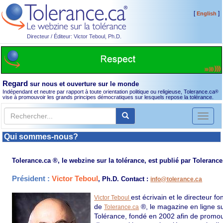
[
]
English
Directeur / Éditeur: Victor Teboul, Ph.D.
Regard
sur nous et ouverture sur le monde
Indépendant et neutre par rapport à toute orientation politique ou religieuse, Tolerance.ca
®
vise à promouvoir les grands principes démocratiques sur lesquels repose la tolérance.
Toggl
naviga
Qui sommes-nous?
Tolerance.ca ®, le webzine sur la tolérance, est publié par Tolerance
Président :
Victor Teboul
, Ph.D. Contact :
info@tolerance.ca
est écrivain et le directeur f
Victor Teboul
de
®, le magazine en ligne su
Tolerance.ca
Tolérance, fondé en 2002 afin de promou