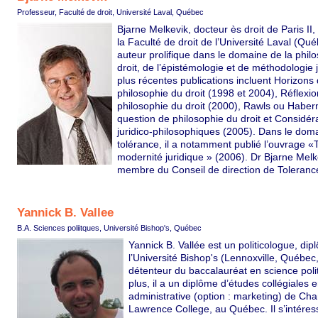
Professeur, Faculté de droit, Université Laval, Québec
Bjarne Melkevik, docteur ès droit de Paris II
la Faculté de droit de l’Université Laval (Qué
auteur prolifique dans le domaine de la phil
droit, de l’épistémologie et de méthodologie 
plus récentes publications incluent Horizons 
philosophie du droit (1998 et 2004), Réflexio
philosophie du droit (2000), Rawls ou Habe
question de philosophie du droit et Considér
juridico-philosophiques (2005). Dans le dom
tolérance, il a notamment publié l’ouvrage «
modernité juridique » (2006). Dr Bjarne Melk
membre du Conseil de direction de Toleranc
Yannick B. Vallee
B.A. Sciences poliitques, Université Bishop's, Québec
Yannick B. Vallée est un politicologue, di
l’Université Bishop's (Lennoxville, Québe
détenteur du baccalauréat en science poli
plus, il a un diplôme d’études collégiales
administrative (option : marketing) de Cha
Lawrence College, au Québec. Il s’intéres