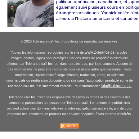
politique américaine, canadienne, et japona
également suivi plusieurs cours en politiq
étrangères asiatiques. Yannick Vallée s'in
ailleurs à l’histoire américaine et canadie
© 2026 Tolerance.ca
Inc. Tous droits de reproduction réservés.
®
www.tolerance.ca
Toutes les informations reproduites sur le site de
(articles,
images, photos, logos) sont protégées par des droits de propriété intellectuelle
détenus par Tolerance.ca
Inc. ou, dans certains cas, par leurs auteurs. Aucune de
®
ces informations ne peut être reproduite pour un usage autre que personnel. Toute
modification, reproduction à large diffusion, traduction, vente, exploitation
commerciale ou réutilisation du contenu du site sans l'autorisation préalable écrite de
info@tolerance.ca
Tolerance.ca
Inc. est strictement interdite. Pour information :
®
Tolerance.ca
Inc. n'est pas responsable des liens externes ni des contenus des
®
annonces publicitaires paraissant sur Tolerance.ca
. Les annonces publicitaires
®
peuvent utiliser des données relatives à votre navigation sur notre site, afin de vous
proposer des annonces de produits ou services adaptées à vos centres d'intérêts.