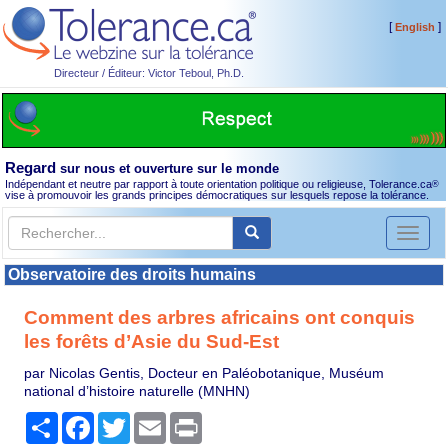
[
]
English
Directeur / Éditeur: Victor Teboul, Ph.D.
Regard
sur nous et ouverture sur le monde
Indépendant et neutre par rapport à toute orientation politique ou religieuse, Tolerance.ca
®
vise à promouvoir les grands principes démocratiques sur lesquels repose la tolérance.
Toggl
naviga
Observatoire des droits humains
Comment des arbres africains ont conquis
les forêts d’Asie du Sud-Est
par Nicolas Gentis, Docteur en Paléobotanique, Muséum
national d’histoire naturelle (MNHN)
Partager
Facebook
Twitter
Email
Print