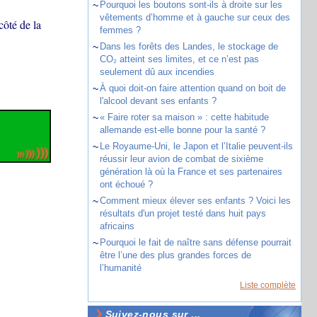
~
Pourquoi les boutons sont-ils à droite sur les
vêtements d’homme et à gauche sur ceux des
côté de la
femmes ?
~
Dans les forêts des Landes, le stockage de
CO₂ atteint ses limites, et ce n’est pas
seulement dû aux incendies
~
À quoi doit-on faire attention quand on boit de
l'alcool devant ses enfants ?
~
« Faire roter sa maison » : cette habitude
allemande est-elle bonne pour la santé ?
~
Le Royaume-Uni, le Japon et l’Italie peuvent-ils
réussir leur avion de combat de sixième
génération là où la France et ses partenaires
ont échoué ?
~
Comment mieux élever ses enfants ? Voici les
résultats d'un projet testé dans huit pays
africains
~
Pourquoi le fait de naître sans défense pourrait
être l’une des plus grandes forces de
l’humanité
Liste complète
Suivez-nous sur ...