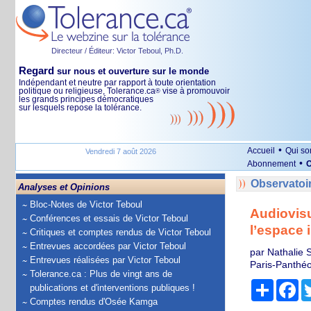
Directeur / Éditeur: Victor Teboul, Ph.D.
Regard
sur nous et ouverture sur le monde
Indépendant et neutre par rapport à toute orientation
politique ou religieuse, Tolerance.ca
vise à promouvoir
®
les grands principes démocratiques
sur lesquels repose la tolérance.
•
Accueil
Qui s
Vendredi 7 août 2026
•
Abonnement
O
Observatoi
Analyses et Opinions
Bloc-Notes de Victor Teboul
Audiovisu
Conférences et essais de Victor Teboul
l’espace 
Critiques et comptes rendus de Victor Teboul
Entrevues accordées par Victor Teboul
par Nathalie 
Entrevues réalisées par Victor Teboul
Paris-Panthé
Tolerance.ca : Plus de vingt ans de
Partage
Fa
publications et d'interventions publiques !
Comptes rendus d'Osée Kamga