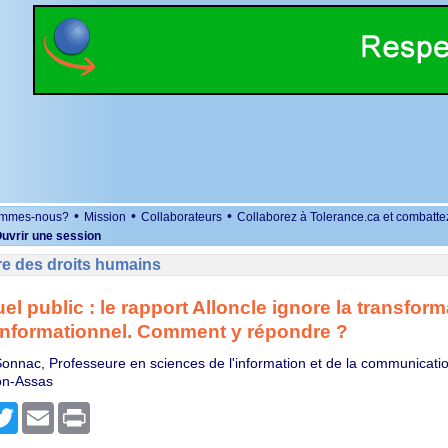
•
•
•
ommes-nous?
Mission
Collaborateurs
Collaborez à Tolerance.ca et combatte
uvrir une session
re des droits humains
el public : le rapport Alloncle ignore la transform
informationnel. Comment y répondre ?
Sonnac, Professeure en sciences de l'information et de la communicatio
on-Assas
r
cebook
Twitter
Email
Print