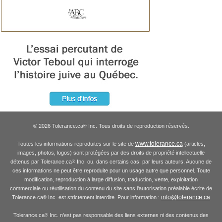
© 2026 Tolerance.ca
Inc. Tous droits de reproduction réservés.
®
www.tolerance.ca
Toutes les informations reproduites sur le site de
(articles,
images, photos, logos) sont protégées par des droits de propriété intellectuelle
détenus par Tolerance.ca
Inc. ou, dans certains cas, par leurs auteurs. Aucune de
®
ces informations ne peut être reproduite pour un usage autre que personnel. Toute
modification, reproduction à large diffusion, traduction, vente, exploitation
commerciale ou réutilisation du contenu du site sans l'autorisation préalable écrite de
info@tolerance.ca
Tolerance.ca
Inc. est strictement interdite. Pour information :
®
Tolerance.ca
Inc. n'est pas responsable des liens externes ni des contenus des
®