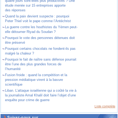
quatre jours sont-elles plus productives ? Une
étude menée sur 15 entreprises apporte
des réponses
~
Quand la paix devient suspecte : pourquoi
Peter Thiel voit le pape comme l’Antéchrist
~
La guerre contre les houthistes du Yémen peut-
elle détourner Riyad du Soudan ?
~
Pourquoi le vote des personnes détenues doit
être préservé
~
Pourquoi certains chocolats ne fondent-ils pas
malgré la chaleur ?
~
Pourquoi le fait de naître sans défense pourrait
être l’une des plus grandes forces de
l’humanité
~
Fusion froide : quand la compétition et la
pression médiatique virent à la bavure
scientifique
~
Liban. L’attaque israélienne qui a coûté la vie à
la journaliste Amal Khalil doit faire l’objet d’une
enquête pour crime de guerre
Liste complète
Suivez-nous sur ...