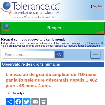
[
]
English
Directeur / Éditeur: Victor Teboul, Ph.D.
Regard
sur nous et ouverture sur le monde
Indépendant et neutre par rapport à toute orientation politique ou religieuse, Tolerance.ca
®
vise à promouvoir les grands principes démocratiques sur lesquels repose la tolérance.
Toggl
naviga
Observatoire des droits humains
L'invasion de grande ampleur de l'Ukraine
par la Russie dure désormais depuis 1 462
jours. 48 mois. 4 ans.
par Gwladys
Partager
Facebook
Twitter
Email
Print