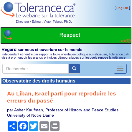
[
]
English
Directeur / Éditeur: Victor Teboul, Ph.D.
Regard
sur nous et ouverture sur le monde
Indépendant et neutre par rapport à toute orientation politique ou religieuse, Tolerance.ca
®
vise à promouvoir les grands principes démocratiques sur lesquels repose la tolérance.
Toggl
naviga
Observatoire des droits humains
Au Liban, Israël parti pour reproduire les
erreurs du passé
par Asher Kaufman, Professor of History and Peace Studies,
University of Notre Dame
Partager
Facebook
Twitter
Email
Print