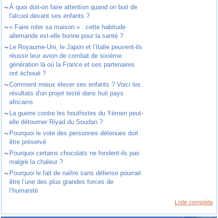
~
À quoi doit-on faire attention quand on boit de
l'alcool devant ses enfants ?
~
« Faire roter sa maison » : cette habitude
allemande est-elle bonne pour la santé ?
~
Le Royaume-Uni, le Japon et l’Italie peuvent-ils
réussir leur avion de combat de sixième
génération là où la France et ses partenaires
ont échoué ?
~
Comment mieux élever ses enfants ? Voici les
résultats d'un projet testé dans huit pays
africains
~
La guerre contre les houthistes du Yémen peut-
elle détourner Riyad du Soudan ?
~
Pourquoi le vote des personnes détenues doit
être préservé
~
Pourquoi certains chocolats ne fondent-ils pas
malgré la chaleur ?
~
Pourquoi le fait de naître sans défense pourrait
être l’une des plus grandes forces de
l’humanité
Liste complète