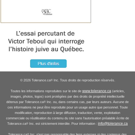
© 2026 Tolerance.ca
Inc. Tous droits de reproduction réservés.
®
www.tolerance.ca
Toutes les informations reproduites sur le site de
(articles,
images, photos, logos) sont protégées par des droits de propriété intellectuelle
détenus par Tolerance.ca
Inc. ou, dans certains cas, par leurs auteurs. Aucune de
®
ces informations ne peut être reproduite pour un usage autre que personnel. Toute
modification, reproduction à large diffusion, traduction, vente, exploitation
commerciale ou réutilisation du contenu du site sans l'autorisation préalable écrite de
info@tolerance.ca
Tolerance.ca
Inc. est strictement interdite. Pour information :
®
Tolerance.ca
Inc. n'est pas responsable des liens externes ni des contenus des
®