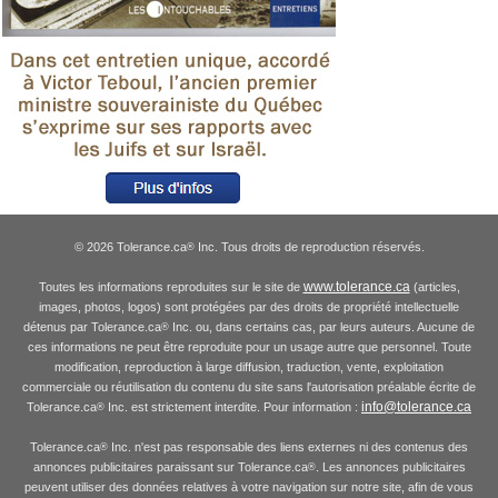
© 2026 Tolerance.ca
Inc. Tous droits de reproduction réservés.
®
www.tolerance.ca
Toutes les informations reproduites sur le site de
(articles,
images, photos, logos) sont protégées par des droits de propriété intellectuelle
détenus par Tolerance.ca
Inc. ou, dans certains cas, par leurs auteurs. Aucune de
®
ces informations ne peut être reproduite pour un usage autre que personnel. Toute
modification, reproduction à large diffusion, traduction, vente, exploitation
commerciale ou réutilisation du contenu du site sans l'autorisation préalable écrite de
info@tolerance.ca
Tolerance.ca
Inc. est strictement interdite. Pour information :
®
Tolerance.ca
Inc. n'est pas responsable des liens externes ni des contenus des
®
annonces publicitaires paraissant sur Tolerance.ca
. Les annonces publicitaires
®
peuvent utiliser des données relatives à votre navigation sur notre site, afin de vous