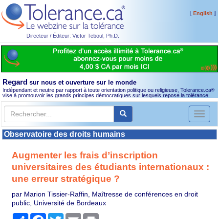
[
]
English
Directeur / Éditeur: Victor Teboul, Ph.D.
Regard
sur nous et ouverture sur le monde
Indépendant et neutre par rapport à toute orientation politique ou religieuse, Tolerance.ca
®
vise à promouvoir les grands principes démocratiques sur lesquels repose la tolérance.
Toggl
naviga
Observatoire des droits humains
Augmenter les frais d’inscription
universitaires des étudiants internationaux :
une erreur stratégique ?
par Marion Tissier-Raffin, Maîtresse de conférences en droit
public, Université de Bordeaux
Partager
Facebook
Twitter
Email
Print