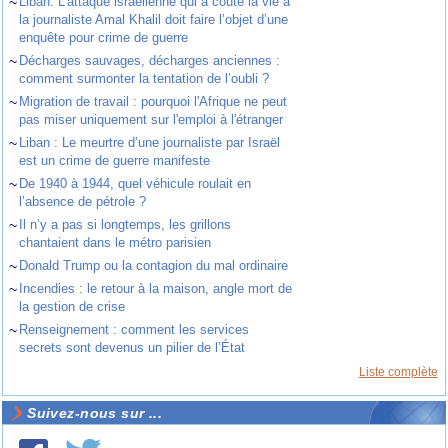
~
Liban. L’attaque israélienne qui a coûté la vie à
la journaliste Amal Khalil doit faire l’objet d’une
enquête pour crime de guerre
~
Décharges sauvages, décharges anciennes :
comment surmonter la tentation de l’oubli ?
~
Migration de travail : pourquoi l'Afrique ne peut
pas miser uniquement sur l'emploi à l'étranger
~
Liban : Le meurtre d’une journaliste par Israël
est un crime de guerre manifeste
~
De 1940 à 1944, quel véhicule roulait en
l’absence de pétrole ?
~
Il n’y a pas si longtemps, les grillons
chantaient dans le métro parisien
~
Donald Trump ou la contagion du mal ordinaire
~
Incendies : le retour à la maison, angle mort de
la gestion de crise
~
Renseignement : comment les services
secrets sont devenus un pilier de l’État
Liste complète
Suivez-nous sur ...