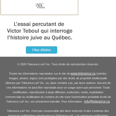
© 2026 Tolerance.ca
Inc. Tous droits de reproduction réservés.
®
www.tolerance.ca
Toutes les informations reproduites sur le site de
(articles,
images, photos, logos) sont protégées par des droits de propriété intellectuelle
détenus par Tolerance.ca
Inc. ou, dans certains cas, par leurs auteurs. Aucune de
®
ces informations ne peut être reproduite pour un usage autre que personnel. Toute
modification, reproduction à large diffusion, traduction, vente, exploitation
commerciale ou réutilisation du contenu du site sans l'autorisation préalable écrite de
info@tolerance.ca
Tolerance.ca
Inc. est strictement interdite. Pour information :
®
Tolerance.ca
Inc. n'est pas responsable des liens externes ni des contenus des
®
annonces publicitaires paraissant sur Tolerance.ca
. Les annonces publicitaires
®