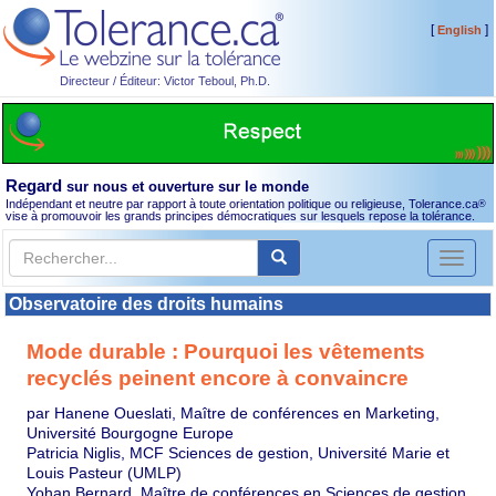
[
]
English
Directeur / Éditeur: Victor Teboul, Ph.D.
Regard
sur nous et ouverture sur le monde
Indépendant et neutre par rapport à toute orientation politique ou religieuse, Tolerance.ca
®
vise à promouvoir les grands principes démocratiques sur lesquels repose la tolérance.
Toggl
naviga
Observatoire des droits humains
Mode durable : Pourquoi les vêtements
recyclés peinent encore à convaincre
par Hanene Oueslati, Maître de conférences en Marketing,
Université Bourgogne Europe
Patricia Niglis, MCF Sciences de gestion, Université Marie et
Louis Pasteur (UMLP)
Yohan Bernard, Maître de conférences en Sciences de gestion