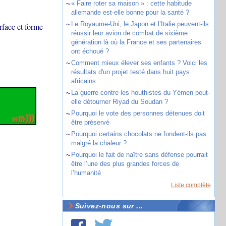
~
« Faire roter sa maison » : cette habitude
allemande est-elle bonne pour la santé ?
~
Le Royaume-Uni, le Japon et l’Italie peuvent-ils
rface et forme
réussir leur avion de combat de sixième
génération là où la France et ses partenaires
ont échoué ?
~
Comment mieux élever ses enfants ? Voici les
résultats d'un projet testé dans huit pays
africains
~
La guerre contre les houthistes du Yémen peut-
elle détourner Riyad du Soudan ?
~
Pourquoi le vote des personnes détenues doit
être préservé
~
Pourquoi certains chocolats ne fondent-ils pas
malgré la chaleur ?
~
Pourquoi le fait de naître sans défense pourrait
être l’une des plus grandes forces de
l’humanité
Liste complète
Suivez-nous sur ...