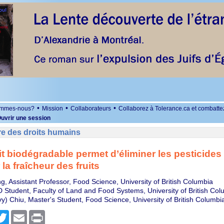
•
•
•
ommes-nous?
Mission
Collaborateurs
Collaborez à Tolerance.ca et combatte
uvrir une session
re des droits humains
t biodégradable permet d’éliminer les pesticides 
la fraîcheur des fruits
g, Assistant Professor, Food Science, University of British Columbia
 Student, Faculty of Land and Food Systems, University of British Col
y) Chiu, Master's Student, Food Science, University of British Columbi
r
cebook
Twitter
Email
Print