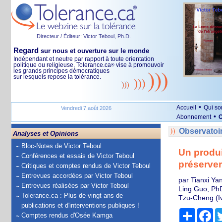
Directeur / Éditeur: Victor Teboul, Ph.D.
Regard
sur nous et ouverture sur le monde
Indépendant et neutre par rapport à toute orientation
politique ou religieuse, Tolerance.ca
vise à promouvoir
®
les grands principes démocratiques
sur lesquels repose la tolérance.
•
Accueil
Qui s
Vendredi 7 août 2026
•
Abonnement
O
Observatoi
Analyses et Opinions
Bloc-Notes de Victor Teboul
Un produi
Conférences et essais de Victor Teboul
préserver 
Critiques et comptes rendus de Victor Teboul
Entrevues accordées par Victor Teboul
par Tianxi Yan
Entrevues réalisées par Victor Teboul
Ling Guo, PhD
Tolerance.ca : Plus de vingt ans de
Tzu-Cheng (Iv
publications et d'interventions publiques !
Partage
Fa
Comptes rendus d'Osée Kamga