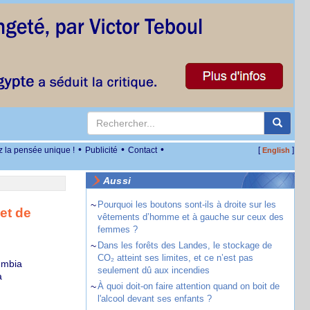
•
•
•
z la pensée unique !
Publicité
Contact
[
]
English
Aussi
~
Pourquoi les boutons sont-ils à droite sur les
et de
vêtements d’homme et à gauche sur ceux des
femmes ?
~
Dans les forêts des Landes, le stockage de
CO₂ atteint ses limites, et ce n’est pas
umbia
seulement dû aux incendies
a
~
À quoi doit-on faire attention quand on boit de
l'alcool devant ses enfants ?