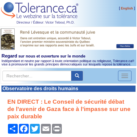
[
]
English
Directeur / Éditeur: Victor Teboul, Ph.D.
Regard
sur nous et ouverture sur le monde
Indépendant et neutre par rapport à toute orientation politique ou religieuse, Tolerance.ca
®
vise à promouvoir les grands principes démocratiques sur lesquels repose la tolérance.
Toggl
naviga
Observatoire des droits humains
EN DIRECT : Le Conseil de sécurité débat
de l’avenir de Gaza face à l’impasse sur une
paix durable
Partager
Facebook
Twitter
Email
Print