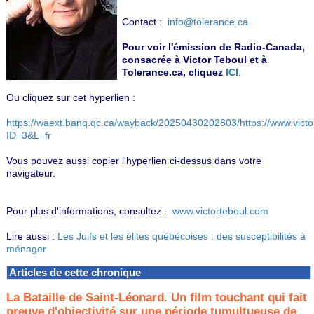
Contact :
info@tolerance.ca
Pour voir l'émission de Radio-Canada,
consacrée à Victor Teboul et à
Tolerance.ca, cliquez
ICI
.
Ou cliquez sur cet hyperlien :
https://waext.banq.qc.ca/wayback/20250430202803/https://www.victor
ID=3&L=fr
Vous pouvez aussi copier l'hyperlien
ci-dessus
dans votre
navigateur.
Pour plus d'informations, consultez :
www.victorteboul.com
Lire aussi :
Les Juifs et les élites québécoises : des susceptibilités à
ménager
Articles de cette chronique
La Bataille de Saint-Léonard. Un film touchant qui fait
preuve d'objectivité sur une période tumultueuse de