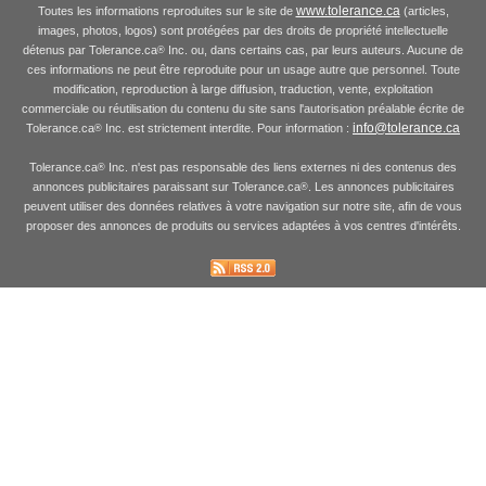
www.tolerance.ca
Toutes les informations reproduites sur le site de
(articles,
images, photos, logos) sont protégées par des droits de propriété intellectuelle
détenus par Tolerance.ca
Inc. ou, dans certains cas, par leurs auteurs. Aucune de
®
ces informations ne peut être reproduite pour un usage autre que personnel. Toute
modification, reproduction à large diffusion, traduction, vente, exploitation
commerciale ou réutilisation du contenu du site sans l'autorisation préalable écrite de
info@tolerance.ca
Tolerance.ca
Inc. est strictement interdite. Pour information :
®
Tolerance.ca
Inc. n'est pas responsable des liens externes ni des contenus des
®
annonces publicitaires paraissant sur Tolerance.ca
. Les annonces publicitaires
®
peuvent utiliser des données relatives à votre navigation sur notre site, afin de vous
proposer des annonces de produits ou services adaptées à vos centres d'intérêts.