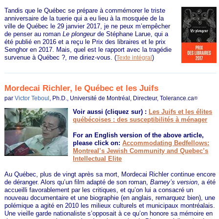
Tandis que le Québec se prépare à commémorer le triste
anniversaire de la tuerie qui a eu lieu à la mosquée de la
ville de Québec le 29 janvier 2017, je ne peux m’empêcher
de penser au roman
Le plongeur
de Stéphane Larue, qui a
été publié en 2016 et a reçu le Prix des libraires et le prix
Senghor en 2017. Mais, quel est le rapport avec la tragédie
survenue à Québec ?, me diriez-vous.
(
)
Texte intégral
Mordecai Richler, le Québec et les Juifs
par
Victor Teboul
, Ph.D., Université de Montréal, Directeur, Tolerance.ca
®
Voir aussi (cliquez sur) :
Les Juifs et les élites
québécoises : des susceptibilités à ménager
For an English version of the above article,
please click on:
Accommodating Bedfellows:
Montreal’s Jewish Community and Quebec’s
Intellectual Elite
Au Québec, plus de vingt après sa mort, Mordecai Richler continue encore
de déranger. Alors qu’un film adapté de son roman,
Barney’s version
, a été
accueilli favorablement par les critiques, et qu’on lui a consacré un
nouveau documentaire et une biographie (en anglais, remarquez bien), une
polémique a agité en 2010 les milieux culturels et municipaux montréalais.
Une vieille garde nationaliste s’opposait à ce qu’on honore sa mémoire en