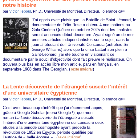
notre histoire
par
Victor Teboul
, Ph.D., Université de Montréal, Directeur, Tolerance.ca
®
J’ai appris avec plaisir que La Bataille de Saint-Léonard, le
documentaire de Félix Rose a obtenu 4 nominations au
Gala Cinéma Québec en octobre 2025 dont les finalistes
seront annoncés début décembre. Ayant signé un de mes
premiers articles indépendantistes sur le sujet, dans le
journal étudiant de l’Université Concordia (autrefois Sir
George Williams) alors que la crise battait son plein à
Saint-Léonard, j’ai été touché en visionnant ce
documentaire par le souci d’objectivité dont fait preuve le réalisateur. On
trouvera plus bas en accès libre mon article, paru en français, en
septembre 1968 dans The Georgian.
(
)
Texte intégral
La Lente découverte de l’étrangeté suscite l’intérêt
d’une universitaire égyptienne
par
Victor Teboul
, Ph.D., Université de Montréal, Directeur, Tolerance.ca
®
C'est avec beaucoup d'intérêt que j’ai récemment appris,
grâce à Google Scholar (merci Google !), que mon
roman
La Lente découverte de l’étrangeté
a suscité
l’intérêt d’une universitaire égyptienne qui consacre deux
études à la période cosmopolite ayant précédé la
révolution de 1952 en Égypte, période qualifiée par
l’autrice de « belle époque ».
(
)
Texte intégral