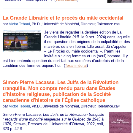
La Grande Librairie et le procès du mâle occidental
par
Victor Teboul
, Ph.D., Université de Montréal, Directeur, Tolerance.ca
®
Je viens de regarder la dernière édition de La
Grande Librairie (diff. le 9 oct. 2024) dans laquelle
il est question des origines de la culpabilité et des
manières de s’en libérer. Elle aurait dû s’appeler
« Le Procès du mâle occidental ». Parmi les
invité.e.s : cinq femmes et un (seul) homme. Il y
est bien entendu question du sort fait aux sorcières d’autrefois et de la
condition des femmes aujourd’hui.
(
)
Texte intégral
Simon-Pierre Lacasse. Les Juifs de la Révolution
tranquille. Mon compte rendu paru dans Études
d'histoire religieuse, publication de la Société
canadienne d'histoire de l'Église catholique
par
Victor Teboul
, Ph.D., Université de Montréal, Directeur, Tolerance.ca
®
Simon-Pierre Lacasse,
Les Juifs de la Révolution tranquille
: regards d'une minorité religieuse sur le Québec de 1945 à
1976
, Ottawa, Presses de l’Université d’Ottawa, 2022, xxii,
323 p. 42 $