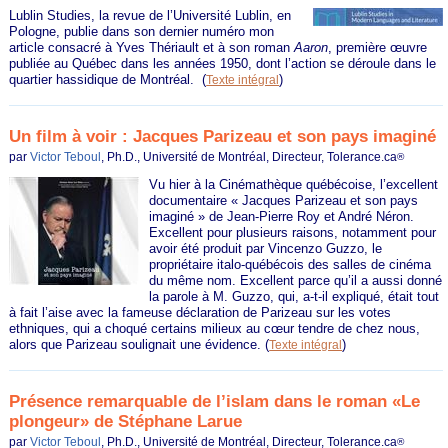
Lublin Studies, la revue de l’Université Lublin, en
Pologne, publie dans son dernier numéro mon
article consacré à Yves Thériault et à son roman
Aaron
, première œuvre
publiée au Québec dans les années 1950, dont l’action se déroule dans le
quartier hassidique de Montréal.
(
)
Texte intégral
Un film à voir : Jacques Parizeau et son pays imaginé
par
Victor Teboul
, Ph.D., Université de Montréal, Directeur, Tolerance.ca
®
Vu hier à la Cinémathèque québécoise, l’excellent
documentaire « Jacques Parizeau et son pays
imaginé » de Jean-Pierre Roy et André Néron.
Excellent pour plusieurs raisons, notamment pour
avoir été produit par Vincenzo Guzzo, le
propriétaire italo-québécois des salles de cinéma
du même nom. Excellent parce qu’il a aussi donné
la parole à M. Guzzo, qui, a-t-il expliqué, était tout
à fait l’aise avec la fameuse déclaration de Parizeau sur les votes
ethniques, qui a choqué certains milieux au cœur tendre de chez nous,
alors que Parizeau soulignait une évidence.
(
)
Texte intégral
Présence remarquable de l’islam dans le roman «Le
plongeur» de Stéphane Larue
par
Victor Teboul
, Ph.D., Université de Montréal, Directeur, Tolerance.ca
®