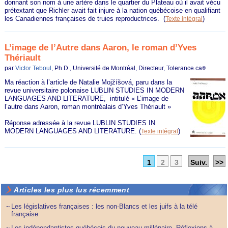
donnant son nom à une artère dans le quartier du Plateau où il avait vécu
prétextant que Richler avait fait injure à la nation québécoise en qualifiant
les Canadiennes françaises de truies reproductrices.
(
)
Texte intégral
L’image de l’Autre dans Aaron, le roman d’Yves
Thériault
par
Victor Teboul
, Ph.D., Université de Montréal, Directeur, Tolerance.ca
®
Ma réaction à l’article de Natalie Mojžíšová, paru dans la
revue universitaire polonaise LUBLIN STUDIES IN MODERN
LANGUAGES AND LITERATURE, intitulé « L’image de
l’autre dans Aaron, roman montréalais d’Yves Thériault »
Réponse adressée à la revue LUBLIN STUDIES IN
MODERN LANGUAGES AND LITERATURE.
(
)
Texte intégral
1
2
3
Suiv.
>>
Articles les plus lus récemment
Les législatives françaises : les non-Blancs et les juifs à la télé
~
française
Les indépendantistes québécois du nouveau millénaire. Réflexions à