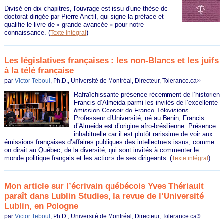
Divisé en dix chapitres, l'ouvrage est issu d'une thèse de
doctorat dirigée par Pierre Anctil, qui signe la préface et
qualifie le livre de « grande avancée » pour notre
connaissance.
(
)
Texte intégral
Les législatives françaises : les non-Blancs et les juifs
à la télé française
par
Victor Teboul
, Ph.D., Université de Montréal, Directeur, Tolerance.ca
®
Rafraîchissante présence récemment de l’historien
Francis d’Almeida parmi les invités de l’excellente
émission Ccesoir de France Télévisions.
Professeur d’Université, né au Benin, Francis
d’Almeida est d’origine afro-brésilienne. Présence
inhabituelle car il est plutôt rarissime de voir aux
émissions françaises d’affaires publiques des intellectuels issus, comme
on dirait au Québec, de la diversité, qui sont invités à commenter le
monde politique français et les actions de ses dirigeants.
(
)
Texte intégral
Mon article sur l’écrivain québécois Yves Thériault
paraît dans Lublin Studies, la revue de l’Université
Lublin, en Pologne
par
Victor Teboul
, Ph.D., Université de Montréal, Directeur, Tolerance.ca
®