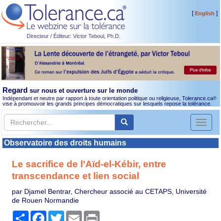
[
]
English
Directeur / Éditeur: Victor Teboul, Ph.D.
Regard
sur nous et ouverture sur le monde
Indépendant et neutre par rapport à toute orientation politique ou religieuse, Tolerance.ca
®
vise à promouvoir les grands principes démocratiques sur lesquels repose la tolérance.
Toggl
naviga
Observatoire des droits humains
Le sacrifice de l’Aïd-el-Kébir, entre
transcendance et lien social
par Djamel Bentrar, Chercheur associé au CETAPS, Université
de Rouen Normandie
Partager
Facebook
Twitter
Email
Print