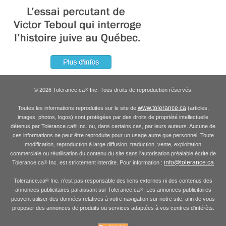
© 2026 Tolerance.ca
Inc. Tous droits de reproduction réservés.
®
www.tolerance.ca
Toutes les informations reproduites sur le site de
(articles,
images, photos, logos) sont protégées par des droits de propriété intellectuelle
détenus par Tolerance.ca
Inc. ou, dans certains cas, par leurs auteurs. Aucune de
®
ces informations ne peut être reproduite pour un usage autre que personnel. Toute
modification, reproduction à large diffusion, traduction, vente, exploitation
commerciale ou réutilisation du contenu du site sans l'autorisation préalable écrite de
info@tolerance.ca
Tolerance.ca
Inc. est strictement interdite. Pour information :
®
Tolerance.ca
Inc. n'est pas responsable des liens externes ni des contenus des
®
annonces publicitaires paraissant sur Tolerance.ca
. Les annonces publicitaires
®
peuvent utiliser des données relatives à votre navigation sur notre site, afin de vous
proposer des annonces de produits ou services adaptées à vos centres d'intérêts.